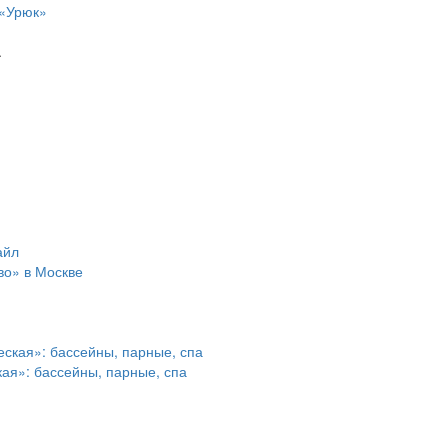
 «Урюк»
.
во» в Москве
ая»: бассейны, парные, спа