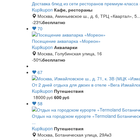
Доставка блюд из сети ресторанов премиум-класса
Kupikupon
Кафе, рестораны
Москва, Аминьевское ш., д. 6, ТРЦ «Квартал», 5..
-23%
бесплатно
70
Посещение аквапарка «Мореон»
Kupikupon
Аквапарки
Москва, Голубинская улица, 16
-50%
бесплатно
67
От 2 дней отдыха для двоих в отеле «Вега Измайло
Kupikupon
Путешествия
18000
600
руб
руб
58
Отдых на городском курорте «Termoland Ботаническ
...
Kupikupon
Путешествия
Москва, Ботаническая улица, 29Ак3