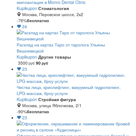
имплантация в Monro Dental Clinic
Kupikupon
Стоматология
Москва, Перовское шоссе, 2к2
-76%
бесплатно
24
Расклад на картах Таро от таролога Ульяны
Вишневецкой
Kupikupon
Другие товары
3500
90
руб
руб
23
Чистка лица, криолифтинг, вакуумный гидропилинг,
LPG-массаж, броу-услуги
Kupikupon
Стройная фигура
Москва, улица Яблочкова, 2/1
-90%
бесплатно
23
Оформление, окрашивание и ламинирование бровей и