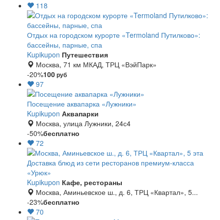
118
Отдых на городском курорте «Termoland Путилково»:
бассейны, парные, спа
Kupikupon
Путешествия
Москва, 71 км МКАД, ТРЦ «ВэйПарк»
-20%
100
руб
97
Посещение аквапарка «Лужники»
Kupikupon
Аквапарки
Москва, улица Лужники, 24с4
-50%
бесплатно
72
Доставка блюд из сети ресторанов премиум-класса
«Урюк»
Kupikupon
Кафе, рестораны
Москва, Аминьевское ш., д. 6, ТРЦ «Квартал», 5...
-23%
бесплатно
70