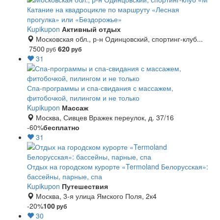
Катание на квадроцикле по маршруту «Лесная
прогулка» или «Бездорожье»
Kupikupon
Активный отдых
Московская обл., р-н Одинцовский, спортинг-клуб...
7500
620
руб
руб
31
Спа-программы и спа-свидания с массажем,
фитобочкой, пилингом и не только
Kupikupon
Массаж
Москва, Сивцев Вражек переулок, д. 37/16
-60%
бесплатно
31
Отдых на городском курорте «Termoland Белорусская»:
бассейны, парные, спа
Kupikupon
Путешествия
Москва, 3-я улица Ямского Поля, 2к4
-20%
100
руб
30