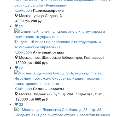
ресниц в салоне «Кудесницы»
Kupikupon
Парикмахерские
Москва, улица Седова, 3
4000
200
руб
руб
23
Тандемный полет на параплане с инструктором и
возможностью управления
Kupikupon
Активный отдых
Москва, пос. Щаповское (вблизи дер. Костишово)
15000
1000
руб
руб
23
Инъекции «Ботокса», биоревитализация, мезонити,
озонотерапия и не только
Kupikupon
Салоны красоты
Москва, Ходынский бул., д. 20А, подъезд Г, 2 эт.,...
120000
600
руб
руб
22
Создайте сайт для быстрого старта и развития бизнеса