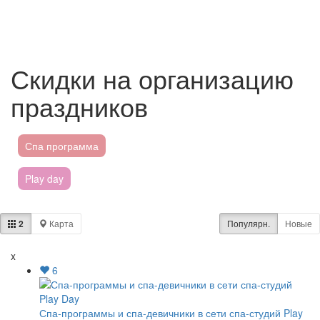
Скидки на организацию
праздников
Спа программа
Play day
Девичник
2
Карта
Популярн.
Новые
Аквапарки
x
6
Пятёрочка
Магнит
Спа-программы и спа-девичники в сети спа-студий Play