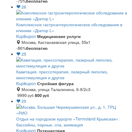
-75%
бесплатно
26
Комплексное гастроэнтерологическое обследование в
клинике «Доктор L»
Kupikupon
Медицинские услуги
Москва, Кастанаевская улица, 55к1
-86%
бесплатно
25
Кавитация, прессотерапия, лазерный липолиз,
миостимуляция и другое
Kupikupon
Стройная фигура
Москва, улица Талалихина, 6-8/2с3
9990
800
руб
руб
25
Отдых на городском курорте «Termoland Крымская»:
бассейны, парные, спа, анимация
Kupikupon
Путешествия