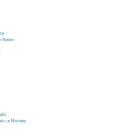
 «Урюк»
.
во» в Москве