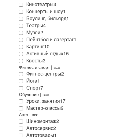
Кинотеатры
3
Концерты и шоу
1
Боулинг, бильярд
1
Театры
4
Музеи
2
Пейнтбол и лазертаг
1
Картинг
10
Активный отдых
15
Квесты
3
Фитнес и спорт
|
все
Фитнес-центры
2
Йога
1
Спорт
7
Обучение
|
все
Уроки, занятия
17
Мастер-классы
9
Авто
|
все
Шиномонтаж
2
Автосервис
2
Автотовары
1