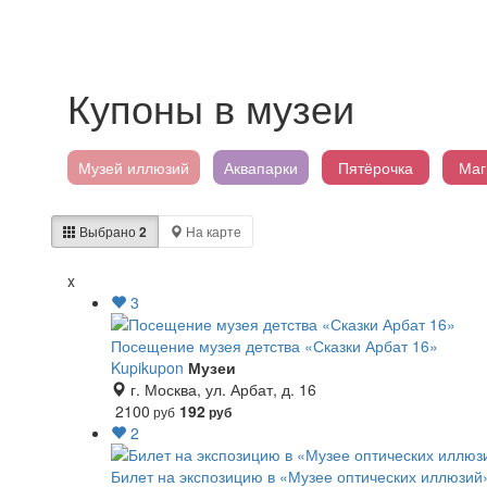
Купоны в музеи
Музей иллюзий
Аквапарки
Пятёрочка
Маг
Выбрано
2
На карте
x
3
Посещение музея детства «Сказки Арбат 16»
Kupikupon
Музеи
г. Москва, ул. Арбат, д. 16
2100
192
руб
руб
2
Билет на экспозицию в «Музее оптических иллюзий