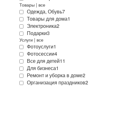
Товары
|
все
Одежда, Обувь
7
Товары для дома
1
Электроника
2
Подарки
3
Услуги
|
все
Фотоуслуги
1
Фотосессии
4
Все для детей
11
Для бизнеса
1
Ремонт и уборка в доме
2
Организация праздников
2