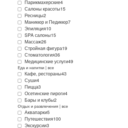
Парикмахерские
4
Салоны красоты
15
Ресницы
2
Маникюр и Педикюр
7
Эпиляция
10
SPA салоны
15
Массаж
26
Стройная фигура
19
Стоматология
36
Медицинские услуги
49
Еда и напитки
|
все
Кафе, рестораны
43
Суши
4
Пицца
3
Осетинские пироги
4
Бары и клубы
2
Отдых и развлечения
|
все
Аквапарки
5
Путешествия
100
Экскурсии
3