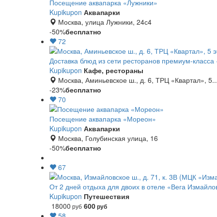
Посещение аквапарка «Лужники»
Kupikupon
Аквапарки
Москва, улица Лужники, 24с4
-50%
бесплатно
72
Доставка блюд из сети ресторанов премиум-класса
Kupikupon
Кафе, рестораны
Москва, Аминьевское ш., д. 6, ТРЦ «Квартал», 5..
-23%
бесплатно
70
Посещение аквапарка «Мореон»
Kupikupon
Аквапарки
Москва, Голубинская улица, 16
-50%
бесплатно
67
От 2 дней отдыха для двоих в отеле «Вега Измайло
Kupikupon
Путешествия
18000
600
руб
руб
58