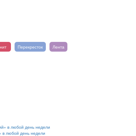
нит
Перекресток
Лента
» в любой день недели