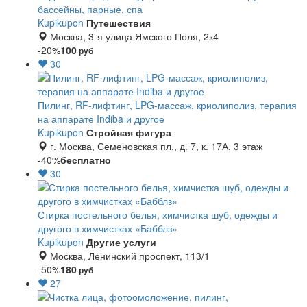
бассейны, парные, спа
Kupikupon
Путешествия
Москва, 3-я улица Ямского Поля, 2к4
-20%
100
руб
30
Пилинг, RF-лифтинг, LPG-массаж, криолиполиз, терапия
на аппарате Indiba и другое
Kupikupon
Стройная фигура
г. Москва, Семеновская пл., д. 7, к. 17А, 3 этаж
-40%
бесплатно
30
Стирка постельного белья, химчистка шуб, одежды и
другого в химчистках «Бабблз»
Kupikupon
Другие услуги
Москва, Ленинский проспект, 113/1
-50%
180
руб
27