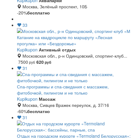
Kupikupon
Аквапарки
Москва, Зелёный проспект, 10Б
-20%
бесплатно
33
Катание на квадроцикле по маршруту «Лесная
прогулка» или «Бездорожье»
Kupikupon
Активный отдых
Московская обл., р-н Одинцовский, спортинг-клуб...
7500
620
руб
руб
31
Спа-программы и спа-свидания с массажем,
фитобочкой, пилингом и не только
Kupikupon
Массаж
Москва, Сивцев Вражек переулок, д. 37/16
-60%
бесплатно
31
Отдых на городском курорте «Termoland Белорусская»: