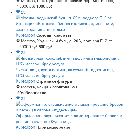
Москва, пос. Щаповское (вблизи дер. Костишово)
15000
1000
руб
руб
23
Инъекции «Ботокса», биоревитализация, мезонити,
озонотерапия и не только
Kupikupon
Салоны красоты
Москва, Ходынский бул., д. 20А, подъезд Г, 2 эт.,...
120000
600
руб
руб
23
Чистка лица, криолифтинг, вакуумный гидропилинг,
LPG-массаж, броу-услуги
Kupikupon
Стройная фигура
Москва, улица Яблочкова, 2/1
-90%
бесплатно
23
Оформление, окрашивание и ламинирование бровей и
ресниц в салоне «Кудесницы»
Kupikupon
Парикмахерские