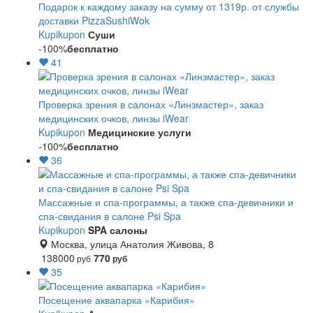
Подарок к каждому заказу на сумму от 1319р. от службы
доставки PizzaSushiWok
Kupikupon
Суши
-100%
бесплатно
41
Проверка зрения в салонах «Линзмастер», заказ
медицинских очков, линзы iWear
Kupikupon
Медицинские услуги
-100%
бесплатно
36
Массажные и спа-программы, а также спа-девичники и
спа-свидания в салоне Psi Spa
Kupikupon
SPA салоны
Москва, улица Анатолия Живова, 8
138000
770
руб
руб
35
Посещение аквапарка «Карибия»