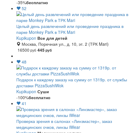
-35%
бесплатно
52
Целый день развлечений или проведение праздника в
парке Monkey Park в ТРК Mari
Kupikupon
Все для детей
Москва, Поречная ул., д. 10, эт. 2 (ТРК Mari)
16500
445
руб
руб
48
Подарок к каждому заказу на сумму от 1319р. от службы
доставки PizzaSushiWok
Kupikupon
Суши
-100%
бесплатно
41
Проверка зрения в салонах «Линзмастер», заказ
медицинских очков, линзы iWear