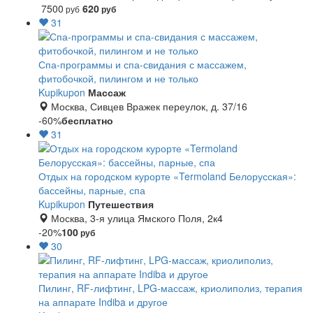
7500
620
руб
руб
31
Спа-программы и спа-свидания с массажем,
фитобочкой, пилингом и не только
Kupikupon
Массаж
Москва, Сивцев Вражек переулок, д. 37/16
-60%
бесплатно
31
Отдых на городском курорте «Termoland Белорусская»:
бассейны, парные, спа
Kupikupon
Путешествия
Москва, 3-я улица Ямского Поля, 2к4
-20%
100
руб
30
Пилинг, RF-лифтинг, LPG-массаж, криолиполиз, терапия
на аппарате Indiba и другое