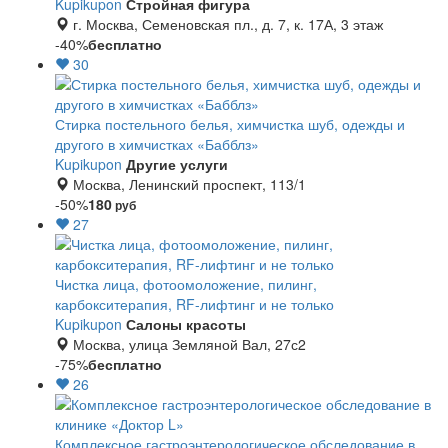
Kupikupon
Стройная фигура
г. Москва, Семеновская пл., д. 7, к. 17А, 3 этаж
-40%
бесплатно
30
Стирка постельного белья, химчистка шуб, одежды и
другого в химчистках «Бабблз»
Kupikupon
Другие услуги
Москва, Ленинский проспект, 113/1
-50%
180
руб
27
Чистка лица, фотоомоложение, пилинг,
карбокситерапия, RF-лифтинг и не только
Kupikupon
Салоны красоты
Москва, улица Земляной Вал, 27с2
-75%
бесплатно
26
Комплексное гастроэнтерологическое обследование в