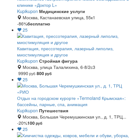
клинике «Доктор L»
Kupikupon
Медицинские услуги
Москва, Кастанаевская улица, 55к1
-86%
бесплатно
25
Кавитация, прессотерапия, лазерный липолиз,
миостимуляция и другое
Kupikupon
Стройная фигура
Москва, улица Талалихина, 6-8/2с3
9990
800
руб
руб
25
Отдых на городском курорте «Termoland Крымская»:
бассейны, парные, спа, анимация
Kupikupon
Путешествия
Москва, Большая Черемушкинская ул., д. 1, ТРЦ...
-20%
100
руб
25