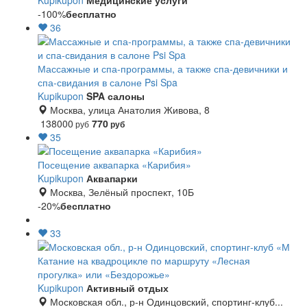
Kupikupon
Медицинские услуги
-100%
бесплатно
36
Массажные и спа-программы, а также спа-девичники и
спа-свидания в салоне Psi Spa
Kupikupon
SPA салоны
Москва, улица Анатолия Живова, 8
138000
770
руб
руб
35
Посещение аквапарка «Карибия»
Kupikupon
Аквапарки
Москва, Зелёный проспект, 10Б
-20%
бесплатно
33
Катание на квадроцикле по маршруту «Лесная
прогулка» или «Бездорожье»
Kupikupon
Активный отдых
Московская обл., р-н Одинцовский, спортинг-клуб...