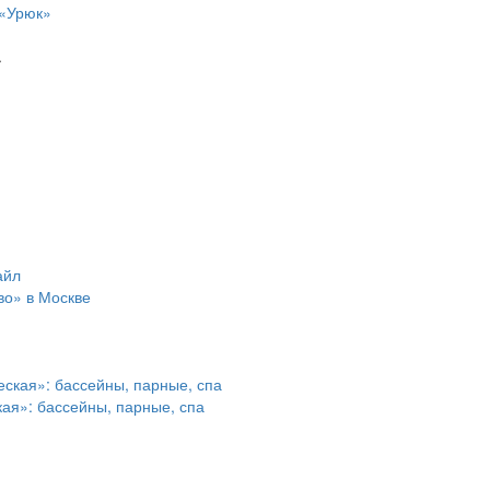
 «Урюк»
.
во» в Москве
ая»: бассейны, парные, спа