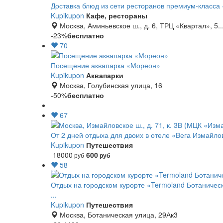
Доставка блюд из сети ресторанов премиум-класса
Kupikupon
Кафе, рестораны
Москва, Аминьевское ш., д. 6, ТРЦ «Квартал», 5..
-23%
бесплатно
70
Посещение аквапарка «Мореон»
Kupikupon
Аквапарки
Москва, Голубинская улица, 16
-50%
бесплатно
67
От 2 дней отдыха для двоих в отеле «Вега Измайло
Kupikupon
Путешествия
18000
600
руб
руб
58
Отдых на городском курорте «Termoland Ботаническ
...
Kupikupon
Путешествия
Москва, Ботаническая улица, 29Ак3