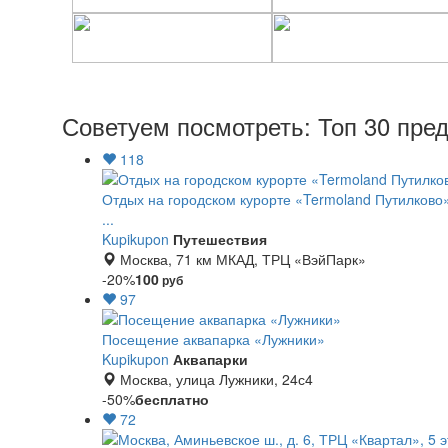
Советуем посмотреть: Топ 30 пре
118
Отдых на городском курорте «Termoland Путилково»
...
Kupikupon
Путешествия
Москва, 71 км МКАД, ТРЦ «ВэйПарк»
-20%
100
руб
97
Посещение аквапарка «Лужники»
Kupikupon
Аквапарки
Москва, улица Лужники, 24с4
-50%
бесплатно
72