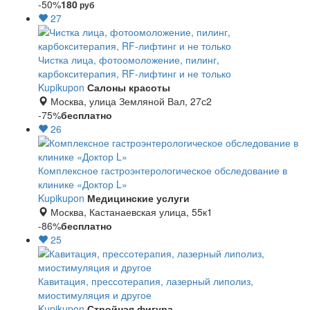
-50%
180
руб
27
Чистка лица, фотоомоложение, пилинг,
карбокситерапия, RF-лифтинг и не только
Kupikupon
Салоны красоты
Москва, улица Земляной Вал, 27с2
-75%
бесплатно
26
Комплексное гастроэнтерологическое обследование в
клинике «Доктор L»
Kupikupon
Медицинские услуги
Москва, Кастанаевская улица, 55к1
-86%
бесплатно
25
Кавитация, прессотерапия, лазерный липолиз,
миостимуляция и другое
Kupikupon
Стройная фигура