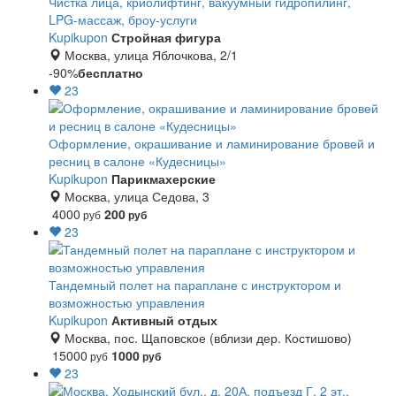
Чистка лица, криолифтинг, вакуумный гидропилинг,
LPG-массаж, броу-услуги
Kupikupon
Стройная фигура
Москва, улица Яблочкова, 2/1
-90%
бесплатно
23
Оформление, окрашивание и ламинирование бровей и
ресниц в салоне «Кудесницы»
Kupikupon
Парикмахерские
Москва, улица Седова, 3
4000
200
руб
руб
23
Тандемный полет на параплане с инструктором и
возможностью управления
Kupikupon
Активный отдых
Москва, пос. Щаповское (вблизи дер. Костишово)
15000
1000
руб
руб
23