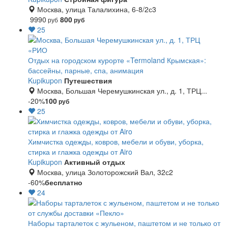
Москва, улица Талалихина, 6-8/2с3
9990
800
руб
руб
25
Отдых на городском курорте «Termoland Крымская»:
бассейны, парные, спа, анимация
Kupikupon
Путешествия
Москва, Большая Черемушкинская ул., д. 1, ТРЦ...
-20%
100
руб
25
Химчистка одежды, ковров, мебели и обуви, уборка,
стирка и глажка одежды от Airo
Kupikupon
Активный отдых
Москва, улица Золоторожский Вал, 32с2
-60%
бесплатно
24
Наборы тарталеток с жульеном, паштетом и не только от