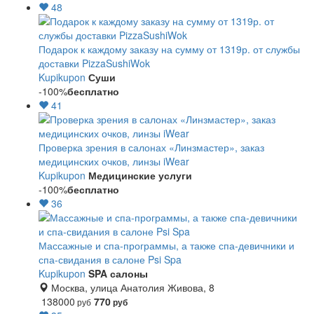
48
Подарок к каждому заказу на сумму от 1319р. от службы
доставки PizzaSushiWok
Kupikupon
Суши
-100%
бесплатно
41
Проверка зрения в салонах «Линзмастер», заказ
медицинских очков, линзы iWear
Kupikupon
Медицинские услуги
-100%
бесплатно
36
Массажные и спа-программы, а также спа-девичники и
спа-свидания в салоне Psi Spa
Kupikupon
SPA салоны
Москва, улица Анатолия Живова, 8
138000
770
руб
руб