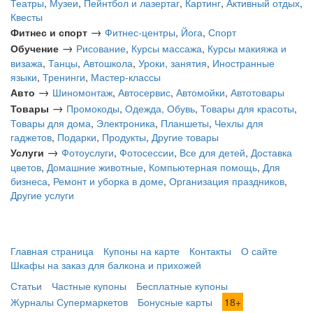
Театры
,
Музеи
,
Пейнтбол и лазертаг
,
Картинг
,
Активный отдых
,
Квесты
→
Фитнес и спорт
Фитнес-центры
,
Йога
,
Спорт
→
Обучение
Рисование
,
Курсы массажа
,
Курсы макияжа и
визажа
,
Танцы
,
Автошкола
,
Уроки, занятия
,
Иностранные
языки
,
Тренинги
,
Мастер-классы
→
Авто
Шиномонтаж
,
Автосервис
,
Автомойки
,
Автотовары
→
Товары
Промокоды
,
Одежда, Обувь
,
Товары для красоты
,
Товары для дома
,
Электроника
,
Планшеты
,
Чехлы для
гаджетов
,
Подарки
,
Продукты
,
Другие товары
→
Услуги
Фотоуслуги
,
Фотосессии
,
Все для детей
,
Доставка
цветов
,
Домашние животные
,
Компьютерная помощь
,
Для
бизнеса
,
Ремонт и уборка в доме
,
Организация праздников
,
Другие услуги
Главная страница
Купоны на карте
Контакты
О сайте
Шкафы на заказ для балкона и прихожей
Статьи
Частные купоны
Бесплатные купоны
Журналы Супермаркетов
Бонусные карты
18+