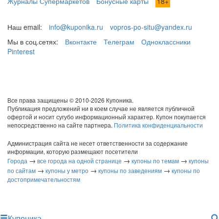
Журналы Супермаркетов
Бонусные карты
18+
Наш email:
info@kuponika.ru
vopros-po-situ@yandex.ru
Мы в соц.сетях:
Вконтакте
Телеграм
Одноклассники
Pinterest
Все права защищены © 2010-2026 Купоника.
Публикация предложений ни в коем случае не является публичной
офертой и носит сугубо информационный характер. Купон покупается
непосредственно на сайте партнера.
Политика конфиденциальности
Администрация сайта не несет ответственности за содержание
информации, которую размещают посетители
→
→
→
Города
все города на одной странице
купоны по темам
купоны
→
→
→
по сайтам
купоны у метро
купоны по заведениям
купоны по
достопримечательностям
Купоника