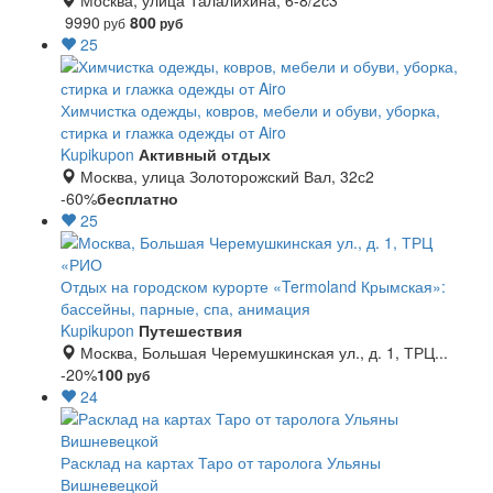
Москва, улица Талалихина, 6-8/2с3
9990
800
руб
руб
25
Химчистка одежды, ковров, мебели и обуви, уборка,
стирка и глажка одежды от Airo
Kupikupon
Активный отдых
Москва, улица Золоторожский Вал, 32с2
-60%
бесплатно
25
Отдых на городском курорте «Termoland Крымская»:
бассейны, парные, спа, анимация
Kupikupon
Путешествия
Москва, Большая Черемушкинская ул., д. 1, ТРЦ...
-20%
100
руб
24
Расклад на картах Таро от таролога Ульяны
Вишневецкой