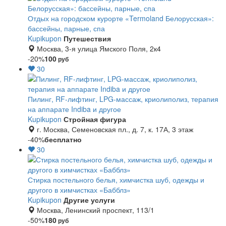
Отдых на городском курорте «Termoland Белорусская»:
бассейны, парные, спа
Kupikupon
Путешествия
Москва, 3-я улица Ямского Поля, 2к4
-20%
100
руб
30
Пилинг, RF-лифтинг, LPG-массаж, криолиполиз, терапия
на аппарате Indiba и другое
Kupikupon
Стройная фигура
г. Москва, Семеновская пл., д. 7, к. 17А, 3 этаж
-40%
бесплатно
30
Стирка постельного белья, химчистка шуб, одежды и
другого в химчистках «Бабблз»
Kupikupon
Другие услуги
Москва, Ленинский проспект, 113/1
-50%
180
руб