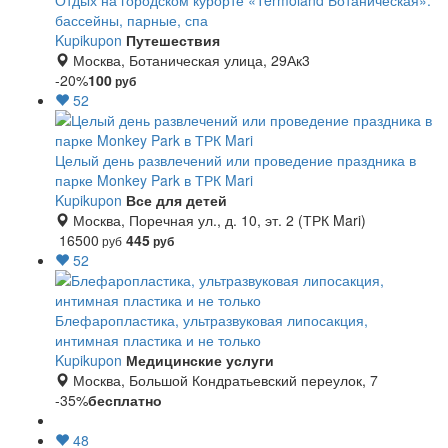
Отдых на городском курорте «Termoland Ботаническая»:
бассейны, парные, спа
Kupikupon
Путешествия
Москва, Ботаническая улица, 29Ак3
-20%
100
руб
52
Целый день развлечений или проведение праздника в
парке Monkey Park в ТРК Mari
Kupikupon
Все для детей
Москва, Поречная ул., д. 10, эт. 2 (ТРК Mari)
16500
445
руб
руб
52
Блефаропластика, ультразвуковая липосакция,
интимная пластика и не только
Kupikupon
Медицинские услуги
Москва, Большой Кондратьевский переулок, 7
-35%
бесплатно
48