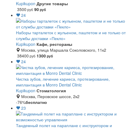
Kupikupon
Другие товары
3500
90
руб
руб
24
Наборы тарталеток с жульеном, паштетом и не только от
службы доставки «Пекло»
Kupikupon
Кафе, рестораны
Москва, улица Маршала Соколовского, 11к2
38400
1300
руб
руб
24
Чистка зубов, лечение кариеса, протезирование,
имплантация в Monro Dental Clinic
Kupikupon
Стоматология
Москва, Перовское шоссе, 2к2
-76%
бесплатно
23
Тандемный полет на параплане с инструктором и