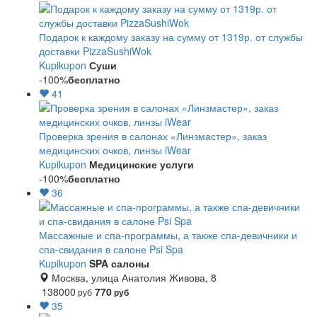
Подарок к каждому заказу на сумму от 1319р. от службы
доставки PizzaSushiWok
Kupikupon
Суши
-100%
бесплатно
41
Проверка зрения в салонах «Линзмастер», заказ
медицинских очков, линзы iWear
Kupikupon
Медицинские услуги
-100%
бесплатно
36
Массажные и спа-программы, а также спа-девичники и
спа-свидания в салоне Psi Spa
Kupikupon
SPA салоны
Москва, улица Анатолия Живова, 8
138000
770
руб
руб
35