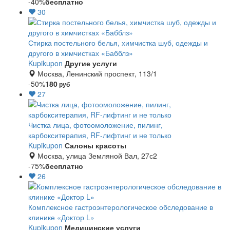
-40%
бесплатно
30
Стирка постельного белья, химчистка шуб, одежды и
другого в химчистках «Бабблз»
Kupikupon
Другие услуги
Москва, Ленинский проспект, 113/1
-50%
180
руб
27
Чистка лица, фотоомоложение, пилинг,
карбокситерапия, RF-лифтинг и не только
Kupikupon
Салоны красоты
Москва, улица Земляной Вал, 27с2
-75%
бесплатно
26
Комплексное гастроэнтерологическое обследование в
клинике «Доктор L»
Kupikupon
Медицинские услуги