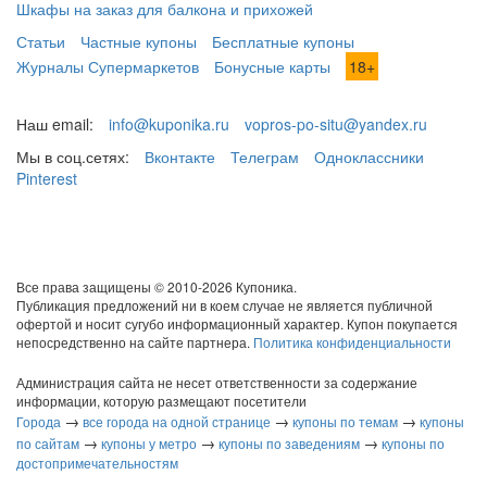
Шкафы на заказ для балкона и прихожей
Статьи
Частные купоны
Бесплатные купоны
Журналы Супермаркетов
Бонусные карты
18+
Наш email:
info@kuponika.ru
vopros-po-situ@yandex.ru
Мы в соц.сетях:
Вконтакте
Телеграм
Одноклассники
Pinterest
Все права защищены © 2010-2026 Купоника.
Публикация предложений ни в коем случае не является публичной
офертой и носит сугубо информационный характер. Купон покупается
непосредственно на сайте партнера.
Политика конфиденциальности
Администрация сайта не несет ответственности за содержание
информации, которую размещают посетители
→
→
→
Города
все города на одной странице
купоны по темам
купоны
→
→
→
по сайтам
купоны у метро
купоны по заведениям
купоны по
достопримечательностям