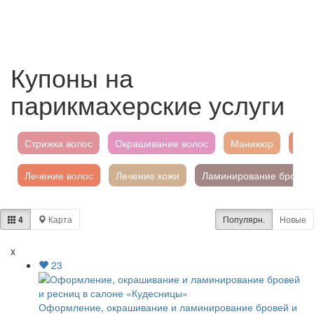
Купоны на
парикмахерские услуги
Стрижка волос
Окрашивание волос
Маникюр
Укл
Лечение волос
Лечение кожи
Ламинирование бровей
Оформление бровей
Окрашивание ресниц
Долговре
4
Карта
Популярн.
Новые
Ламинирование ресниц
x
23
Оформление, окрашивание и ламинирование бровей и