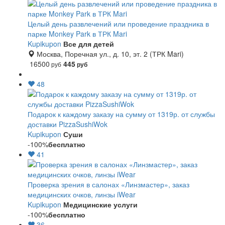
Целый день развлечений или проведение праздника в
парке Monkey Park в ТРК Mari
Kupikupon
Все для детей
Москва, Поречная ул., д. 10, эт. 2 (ТРК Mari)
16500
445
руб
руб
48
Подарок к каждому заказу на сумму от 1319р. от службы
доставки PizzaSushiWok
Kupikupon
Суши
-100%
бесплатно
41
Проверка зрения в салонах «Линзмастер», заказ
медицинских очков, линзы iWear
Kupikupon
Медицинские услуги
-100%
бесплатно
36