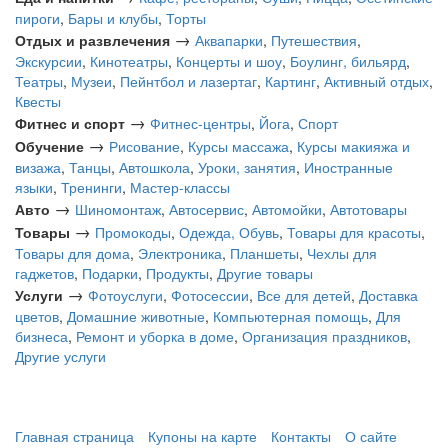
пироги
,
Бары и клубы
,
Торты
→
Отдых и развлечения
Аквапарки
,
Путешествия
,
Экскурсии
,
Кинотеатры
,
Концерты и шоу
,
Боулинг, бильярд
,
Театры
,
Музеи
,
Пейнтбол и лазертаг
,
Картинг
,
Активный отдых
,
Квесты
→
Фитнес и спорт
Фитнес-центры
,
Йога
,
Спорт
→
Обучение
Рисование
,
Курсы массажа
,
Курсы макияжа и
визажа
,
Танцы
,
Автошкола
,
Уроки, занятия
,
Иностранные
языки
,
Тренинги
,
Мастер-классы
→
Авто
Шиномонтаж
,
Автосервис
,
Автомойки
,
Автотовары
→
Товары
Промокоды
,
Одежда, Обувь
,
Товары для красоты
,
Товары для дома
,
Электроника
,
Планшеты
,
Чехлы для
гаджетов
,
Подарки
,
Продукты
,
Другие товары
→
Услуги
Фотоуслуги
,
Фотосессии
,
Все для детей
,
Доставка
цветов
,
Домашние животные
,
Компьютерная помощь
,
Для
бизнеса
,
Ремонт и уборка в доме
,
Организация праздников
,
Другие услуги
Главная страница
Купоны на карте
Контакты
О сайте