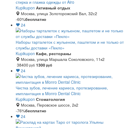
стирка и глажка одежды от Airo
Kupikupon
Активный отдых
Москва, улица Золоторожский Вал, 32с2
-60%
бесплатно
24
Наборы тарталеток с жульеном, паштетом и не только от
службы доставки «Пекло»
Kupikupon
Кафе, рестораны
Москва, улица Маршала Соколовского, 11к2
38400
1300
руб
руб
24
Чистка зубов, лечение кариеса, протезирование,
имплантация в Monro Dental Clinic
Kupikupon
Стоматология
Москва, Перовское шоссе, 2к2
-76%
бесплатно
24