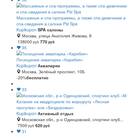
Массажные и спа-программы, а также спа-девичники и
спа-свидания в салоне Psi Spa
Kupikupon
SPA салоны
Москва, улица Анатолия Живова, 8
138000
770
руб
руб
35
Посещение аквапарка «Карибия»
Kupikupon
Аквапарки
Москва, Зелёный проспект, 10Б
-20%
бесплатно
33
Катание на квадроцикле по маршруту «Лесная
прогулка» или «Бездорожье»
Kupikupon
Активный отдых
Московская обл., р-н Одинцовский, спортинг-клуб...
7500
620
руб
руб
31