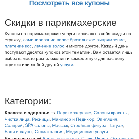
Посмотреть все купоны
Скидки в парикмахерские
Купоны на парикмахерские услуги включают в себя скидки на
стрижку,
ламинирование волос
бразильское выпрямление
,
плетение кос
,
лечение волос
и многое другое. Каждый день
поступают десятки купонов этой тематики. Вам остается лишь
выбрать место расположения и комфортную для вас цену
стрижки или любой другой
услуги
.
Категории:
→
Красота и здоровье
Парикмахерские
,
Салоны красоты
,
Чистка лица
,
Ресницы
,
Маникюр и Педикюр
,
Эпиляция
,
Солярий
,
SPA салоны
,
Массаж
,
Стройная фигура
,
Татуаж
,
Бани и сауны
,
Стоматология
,
Медицинские услуги
→
Еда и напитки
Кафе, рестораны
,
Суши
,
Пицца
,
Осетинские