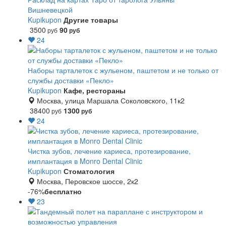
Вишневецкой
Kupikupon
Другие товары
3500
90
руб
руб
24
Наборы тарталеток с жульеном, паштетом и не только от
службы доставки «Пекло»
Kupikupon
Кафе, рестораны
Москва, улица Маршала Соколовского, 11к2
38400
1300
руб
руб
24
Чистка зубов, лечение кариеса, протезирование,
имплантация в Monro Dental Clinic
Kupikupon
Стоматология
Москва, Перовское шоссе, 2к2
-76%
бесплатно
23