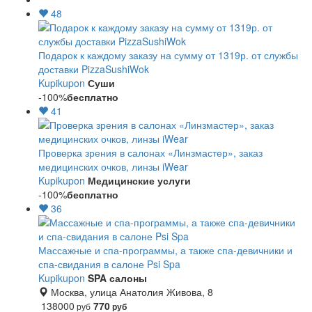
48
Подарок к каждому заказу на сумму от 1319р. от службы
доставки PizzaSushiWok
Kupikupon
Суши
-100%
бесплатно
41
Проверка зрения в салонах «Линзмастер», заказ
медицинских очков, линзы iWear
Kupikupon
Медицинские услуги
-100%
бесплатно
36
Массажные и спа-программы, а также спа-девичники и
спа-свидания в салоне Psi Spa
Kupikupon
SPA салоны
Москва, улица Анатолия Живова, 8
138000
770
руб
руб