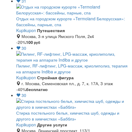
31
Отдых на городском курорте «Termoland Белорусская»:
бассейны, парные, спа
Kupikupon
Путешествия
Москва, 3-я улица Ямского Поля, 2к4
-20%
100
руб
30
Пилинг, RF-лифтинг, LPG-массаж, криолиполиз, терапия
на аппарате Indiba и другое
Kupikupon
Стройная фигура
г. Москва, Семеновская пл., д. 7, к. 17А, 3 этаж
-40%
бесплатно
30
Стирка постельного белья, химчистка шуб, одежды и
другого в химчистках «Бабблз»
Kupikupon
Другие услуги
Москва, Ленинский проспект, 113/1