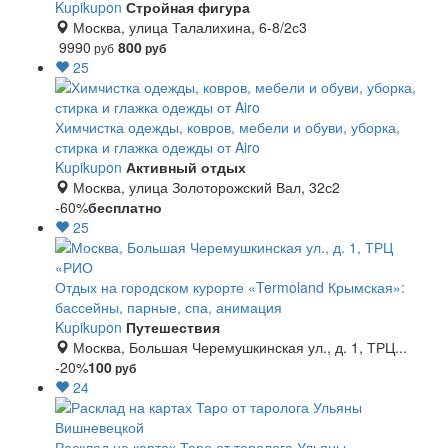
Kupikupon
Стройная фигура
Москва, улица Талалихина, 6-8/2с3
9990
800
руб
руб
25
Химчистка одежды, ковров, мебели и обуви, уборка,
стирка и глажка одежды от Airo
Kupikupon
Активный отдых
Москва, улица Золоторожский Вал, 32с2
-60%
бесплатно
25
Отдых на городском курорте «Termoland Крымская»:
бассейны, парные, спа, анимация
Kupikupon
Путешествия
Москва, Большая Черемушкинская ул., д. 1, ТРЦ...
-20%
100
руб
24
Расклад на картах Таро от таролога Ульяны