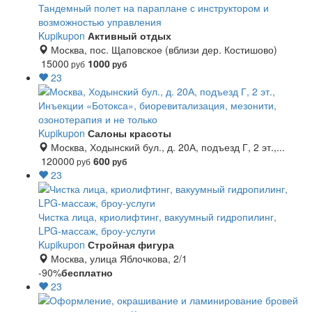
Тандемный полет на параплане с инструктором и
возможностью управления
Kupikupon
Активный отдых
Москва, пос. Щаповское (вблизи дер. Костишово)
15000
1000
руб
руб
23
Инъекции «Ботокса», биоревитализация, мезонити,
озонотерапия и не только
Kupikupon
Салоны красоты
Москва, Ходынский бул., д. 20А, подъезд Г, 2 эт.,...
120000
600
руб
руб
23
Чистка лица, криолифтинг, вакуумный гидропилинг,
LPG-массаж, броу-услуги
Kupikupon
Стройная фигура
Москва, улица Яблочкова, 2/1
-90%
бесплатно
23