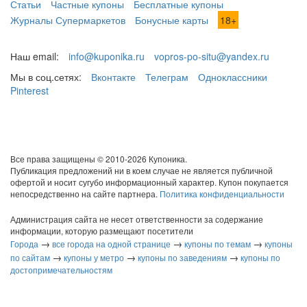
Статьи
Частные купоны
Бесплатные купоны
Журналы Супермаркетов
Бонусные карты
18+
Наш email:
info@kuponika.ru
vopros-po-situ@yandex.ru
Мы в соц.сетях:
Вконтакте
Телеграм
Одноклассники
Pinterest
Все права защищены © 2010-2026 Купоника.
Публикация предложений ни в коем случае не является публичной
офертой и носит сугубо информационный характер. Купон покупается
непосредственно на сайте партнера.
Политика конфиденциальности
Администрация сайта не несет ответственности за содержание
информации, которую размещают посетители
→
→
→
Города
все города на одной странице
купоны по темам
купоны
→
→
→
по сайтам
купоны у метро
купоны по заведениям
купоны по
достопримечательностям