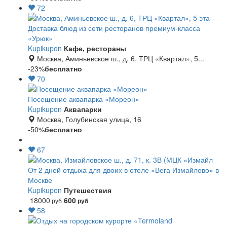
72
Доставка блюд из сети ресторанов премиум-класса
«Урюк»
Kupikupon
Кафе, рестораны
Москва, Аминьевское ш., д. 6, ТРЦ «Квартал», 5...
-23%
бесплатно
70
Посещение аквапарка «Мореон»
Kupikupon
Аквапарки
Москва, Голубинская улица, 16
-50%
бесплатно
67
От 2 дней отдыха для двоих в отеле «Вега Измайлово» в
Москве
Kupikupon
Путешествия
18000
600
руб
руб
58