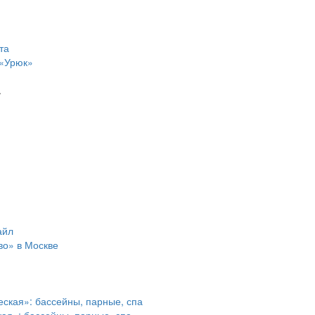
 «Урюк»
.
во» в Москве