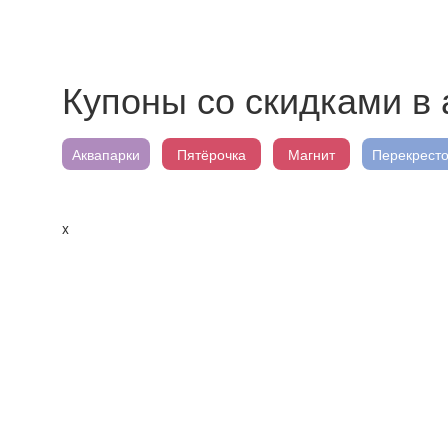
Купоны со скидками в
Аквапарки
Пятёрочка
Магнит
Перекресто
x