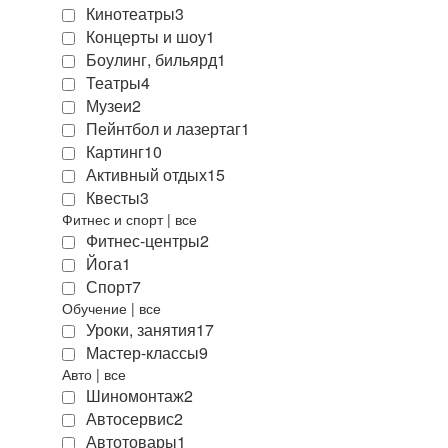
Кинотеатры
3
Концерты и шоу
1
Боулинг, бильярд
1
Театры
4
Музеи
2
Пейнтбол и лазертаг
1
Картинг
10
Активный отдых
15
Квесты
3
Фитнес и спорт
|
все
Фитнес-центры
2
Йога
1
Спорт
7
Обучение
|
все
Уроки, занятия
17
Мастер-классы
9
Авто
|
все
Шиномонтаж
2
Автосервис
2
Автотовары
1