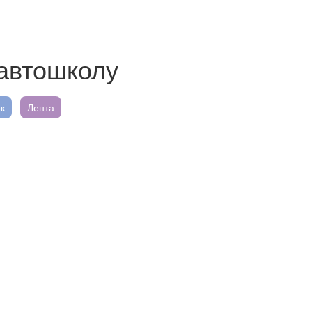
 автошколу
к
Лента