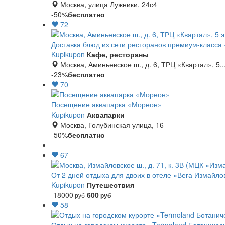
Москва, улица Лужники, 24с4
-50%
бесплатно
72
Доставка блюд из сети ресторанов премиум-класса
Kupikupon
Кафе, рестораны
Москва, Аминьевское ш., д. 6, ТРЦ «Квартал», 5..
-23%
бесплатно
70
Посещение аквапарка «Мореон»
Kupikupon
Аквапарки
Москва, Голубинская улица, 16
-50%
бесплатно
67
От 2 дней отдыха для двоих в отеле «Вега Измайло
Kupikupon
Путешествия
18000
600
руб
руб
58