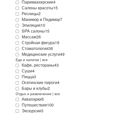
Парикмахерские
4
Салоны красоты
15
Ресницы
2
Маникюр и Педикюр
7
Эпиляция
10
SPA салоны
15
Массаж
26
Стройная фигура
19
Стоматология
36
Медицинские услуги
49
Еда и напитки
|
все
Кафе, рестораны
43
Суши
4
Пицца
3
Осетинские пироги
4
Бары и клубы
2
Отдых и развлечения
|
все
Аквапарки
5
Путешествия
100
Экскурсии
3