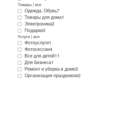
Товары
|
все
Одежда, Обувь
7
Товары для дома
1
Электроника
2
Подарки
3
Услуги
|
все
Фотоуслуги
1
Фотосессии
4
Все для детей
11
Для бизнеса
1
Ремонт и уборка в доме
2
Организация праздников
2