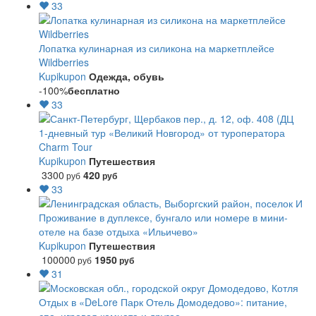
33
Лопатка кулинарная из силикона на маркетплейсе
Wildberries
Kupikupon
Одежда, обувь
-100%
бесплатно
33
1-дневный тур «Великий Новгород» от туроператора
Charm Tour
Kupikupon
Путешествия
3300
420
руб
руб
33
Проживание в дуплексе, бунгало или номере в мини-
отеле на базе отдыха «Ильичево»
Kupikupon
Путешествия
100000
1950
руб
руб
31
Отдых в «DeLore Парк Отель Домодедово»: питание,