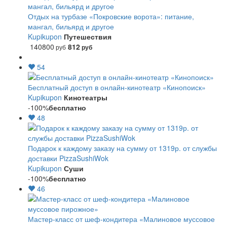
Отдых на турбазе «Покровские ворота»: питание,
мангал, бильярд и другое
Kupikupon
Путешествия
140800
812
руб
руб
54
Бесплатный доступ в онлайн-кинотеатр «Кинопоиск»
Kupikupon
Кинотеатры
-100%
бесплатно
48
Подарок к каждому заказу на сумму от 1319р. от службы
доставки PizzaSushiWok
Kupikupon
Суши
-100%
бесплатно
46
Мастер-класс от шеф-кондитера «Малиновое муссовое