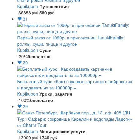
спа, игровая комната и другое
Kupikupon
Путешествия
36858
580
руб
руб
31
Первый заказ от 1090р. в приложении TanukiFamily:
роллы, суши, пицца и другое
Kupikupon
Суши
-20%
бесплатно
29
Бесплатный курс «Как создавать картинки в нейросетях
и продавать их за 100000р.»
Kupikupon
Уроки, занятия
-100%
бесплатно
29
Тур «Сафари: сокровища Карелии и водопады Ладоги»
от Charm Tour
Kupikupon
Медицинские услуги
13900
1740
руб
руб