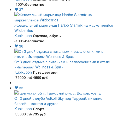
-100%
бесплатно
37
Жевательный мармелад Haribo Starmix на маркетплейсе
Wildberries
Kupikupon
Одежда, обувь
-100%
бесплатно
36
От 3 дней отдыха с питанием и развлечениями в отеле
«Империал Wellness & Spa»
Kupikupon
Путешествия
79000
4600
руб
руб
33
От 2 дней в клубе Volkoff Sky под Тарусой: питание,
бассейн, мангал и другое
Kupikupon
Спорт
33600
735
руб
руб