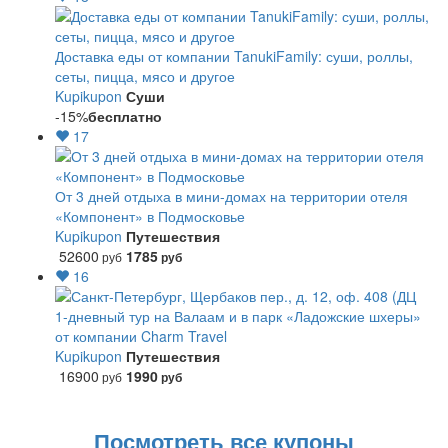
Доставка еды от компании TanukiFamily: суши, роллы,
сеты, пицца, мясо и другое
Kupikupon
Суши
-15%
бесплатно
17
От 3 дней отдыха в мини-домах на территории отеля
«Компонент» в Подмосковье
Kupikupon
Путешествия
52600
1785
руб
руб
16
1-дневный тур на Валаам и в парк «Ладожские шхеры»
от компании Charm Travel
Kupikupon
Путешествия
16900
1990
руб
руб
Посмотреть все купоны