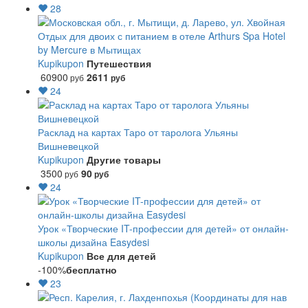
28
Отдых для двоих с питанием в отеле Arthurs Spa Hotel
by Mercure в Мытищах
Kupikupon
Путешествия
60900
2611
руб
руб
24
Расклад на картах Таро от таролога Ульяны
Вишневецкой
Kupikupon
Другие товары
3500
90
руб
руб
24
Урок «Творческие IT-профессии для детей» от онлайн-
школы дизайна Easydesi
Kupikupon
Все для детей
-100%
бесплатно
23