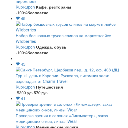
пирожное»
Kupikupon
Кафе, рестораны
-100%
бесплатно
45
Набор бесшовных трусов слипов на маркетплейсе
Wildberries
Kupikupon
Одежда, обувь
-100%
бесплатно
45
Тур «1 день в Карелии: Рускеала, питомник хаски,
водопады» от Charm Travel
Kupikupon
Путешествия
5300
570
руб
руб
41
Проверка зрения в салонах «Линзмастер», заказ
медицинских очков, линзы iWear
Kupikupon
Медицинские услуги