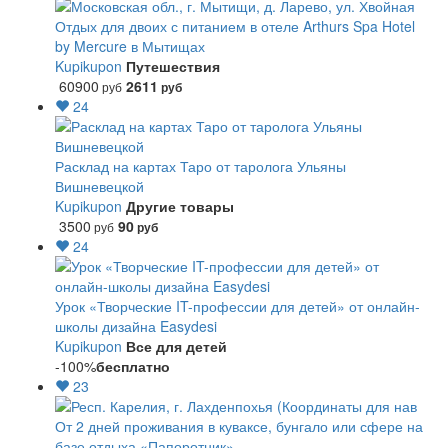
Отдых для двоих с питанием в отеле Arthurs Spa Hotel
by Mercure в Мытищах
Kupikupon
Путешествия
60900
2611
руб
руб
24
Расклад на картах Таро от таролога Ульяны
Вишневецкой
Kupikupon
Другие товары
3500
90
руб
руб
24
Урок «Творческие IT-профессии для детей» от онлайн-
школы дизайна Easydesi
Kupikupon
Все для детей
-100%
бесплатно
23
От 2 дней проживания в куваксе, бунгало или сфере на
базе отдыха «Папоротник»