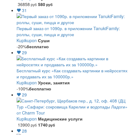
36858
580
руб
руб
31
Первый заказ от 1090р. в приложении TanukiFamily:
роллы, суши, пицца и другое
Kupikupon
Суши
-20%
бесплатно
29
Бесплатный курс «Как создавать картинки в нейросетях
и продавать их за 100000р.»
Kupikupon
Уроки, занятия
-100%
бесплатно
29
Тур «Сафари: сокровища Карелии и водопады Ладоги»
от Charm Tour
Kupikupon
Медицинские услуги
13900
1740
руб
руб
28