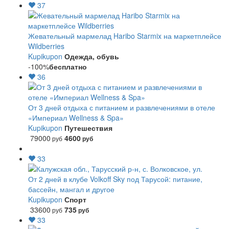
37
Жевательный мармелад Haribo Starmix на маркетплейсе
Wildberries
Kupikupon
Одежда, обувь
-100%
бесплатно
36
От 3 дней отдыха с питанием и развлечениями в отеле
«Империал Wellness & Spa»
Kupikupon
Путешествия
79000
4600
руб
руб
33
От 2 дней в клубе Volkoff Sky под Тарусой: питание,
бассейн, мангал и другое
Kupikupon
Спорт
33600
735
руб
руб
33