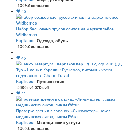
-100%
бесплатно
45
Набор бесшовных трусов слипов на маркетплейсе
Wildberries
Kupikupon
Одежда, обувь
-100%
бесплатно
45
Тур «1 день в Карелии: Рускеала, питомник хаски,
водопады» от Charm Travel
Kupikupon
Путешествия
5300
570
руб
руб
41
Проверка зрения в салонах «Линзмастер», заказ
медицинских очков, линзы iWear
Kupikupon
Медицинские услуги
-100%
бесплатно