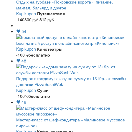
Отдых на турбазе «Покровские ворота»: питание,
мангал, бильярд и другое
Kupikupon
Путешествия
140800
812
руб
руб
54
Бесплатный доступ в онлайн-кинотеатр «Кинопоиск»
Kupikupon
Кинотеатры
-100%
бесплатно
48
Подарок к каждому заказу на сумму от 1319р. от службы
доставки PizzaSushiWok
Kupikupon
Суши
-100%
бесплатно
46
Мастер-класс от шеф-кондитера «Малиновое муссовое
пирожное»
Kupikupon
Кафе, рестораны