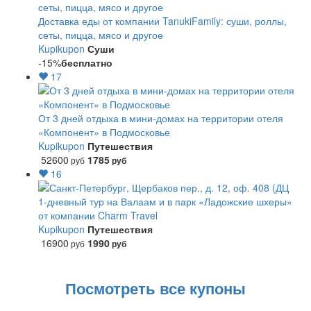
Доставка еды от компании TanukiFamily: суши, роллы,
сеты, пицца, мясо и другое
Kupikupon
Суши
-15%
бесплатно
17
От 3 дней отдыха в мини-домах на территории отеля
«Компонент» в Подмосковье
Kupikupon
Путешествия
52600
1785
руб
руб
16
1-дневный тур на Валаам и в парк «Ладожские шхеры»
от компании Charm Travel
Kupikupon
Путешествия
16900
1990
руб
руб
Посмотреть все купоны