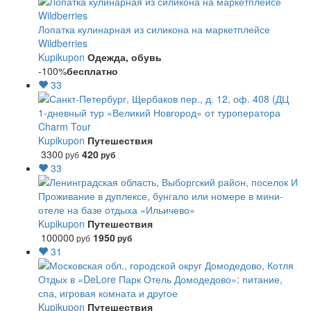
Лопатка кулинарная из силикона на маркетплейсе
Wildberries
Kupikupon
Одежда, обувь
-100%
бесплатно
33
1-дневный тур «Великий Новгород» от туроператора
Charm Tour
Kupikupon
Путешествия
3300
420
руб
руб
33
Проживание в дуплексе, бунгало или номере в мини-
отеле на базе отдыха «Ильичево»
Kupikupon
Путешествия
100000
1950
руб
руб
31
Отдых в «DeLore Парк Отель Домодедово»: питание,
спа, игровая комната и другое
Kupikupon
Путешествия