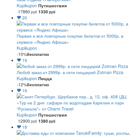
Kupikupon
Путешествия
17880
1330
руб
руб
20
Первая и все повторные покупки билетов от 5000р. в
сервисе «Яндекс Афиша»
Kupikupon
-10%
бесплатно
19
Любой заказ от 2999р. в сети пиццерий Zotman Pizza
Kupikupon
Пицца
-12%
бесплатно
18
«Тур на 2 дня: сафари по водопадам Карелии и парк
“Рускеала"» от Charm Travel
Kupikupon
Путешествия
12900
1380
руб
руб
18