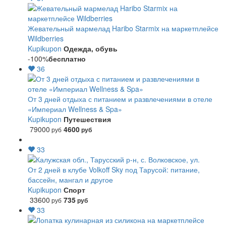
Жевательный мармелад Haribo Starmix на маркетплейсе
Wildberries
Kupikupon
Одежда, обувь
-100%
бесплатно
36
От 3 дней отдыха с питанием и развлечениями в отеле
«Империал Wellness & Spa»
Kupikupon
Путешествия
79000
4600
руб
руб
33
От 2 дней в клубе Volkoff Sky под Тарусой: питание,
бассейн, мангал и другое
Kupikupon
Спорт
33600
735
руб
руб
33