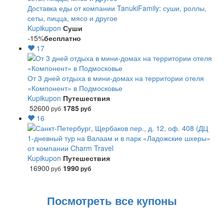
Доставка еды от компании TanukiFamily: суши, роллы,
сеты, пицца, мясо и другое
Kupikupon
Суши
-15%
бесплатно
17
От 3 дней отдыха в мини-домах на территории отеля
«Компонент» в Подмосковье
Kupikupon
Путешествия
52600
1785
руб
руб
16
1-дневный тур на Валаам и в парк «Ладожские шхеры»
от компании Charm Travel
Kupikupon
Путешествия
16900
1990
руб
руб
Посмотреть все купоны