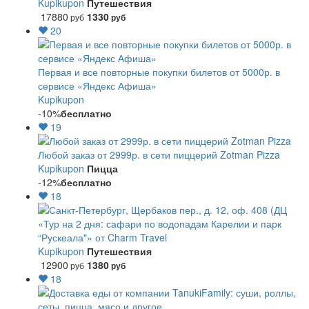
Kupikupon
Путешествия
17880
1330
руб
руб
20
Первая и все повторные покупки билетов от 5000р. в
сервисе «Яндекс Афиша»
Kupikupon
-10%
бесплатно
19
Любой заказ от 2999р. в сети пиццерий Zotman Pizza
Kupikupon
Пицца
-12%
бесплатно
18
«Тур на 2 дня: сафари по водопадам Карелии и парк
“Рускеала"» от Charm Travel
Kupikupon
Путешествия
12900
1380
руб
руб
18