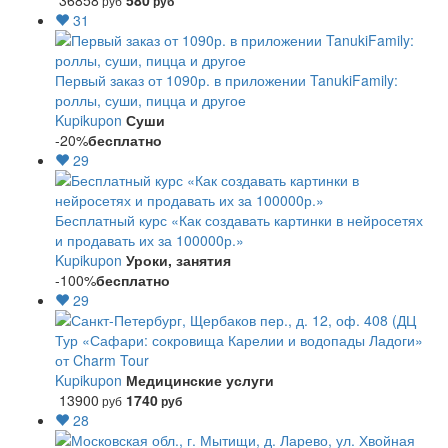
36858
580
руб
руб
31
Первый заказ от 1090р. в приложении TanukiFamily:
роллы, суши, пицца и другое
Kupikupon
Суши
-20%
бесплатно
29
Бесплатный курс «Как создавать картинки в нейросетях
и продавать их за 100000р.»
Kupikupon
Уроки, занятия
-100%
бесплатно
29
Тур «Сафари: сокровища Карелии и водопады Ладоги»
от Charm Tour
Kupikupon
Медицинские услуги
13900
1740
руб
руб
28