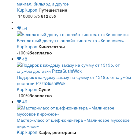
мангал, бильярд и другое
Kupikupon
Путешествия
140800
812
руб
руб
54
Бесплатный доступ в онлайн-кинотеатр «Кинопоиск»
Kupikupon
Кинотеатры
-100%
бесплатно
48
Подарок к каждому заказу на сумму от 1319р. от службы
доставки PizzaSushiWok
Kupikupon
Суши
-100%
бесплатно
46
Мастер-класс от шеф-кондитера «Малиновое муссовое
пирожное»
Kupikupon
Кафе, рестораны