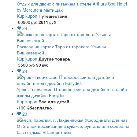
Отдых для двоих с питанием в отеле Arthurs Spa Hotel
by Mercure в Мытищах
Kupikupon
Путешествия
60900
2611
руб
руб
24
Расклад на картах Таро от таролога Ульяны
Вишневецкой
Kupikupon
Другие товары
3500
90
руб
руб
24
Урок «Творческие IT-профессии для детей» от онлайн-
школы дизайна Easydesi
Kupikupon
Все для детей
-100%
бесплатно
23
От 2 дней проживания в куваксе, бунгало или сфере на
базе отдыха «Папоротник»