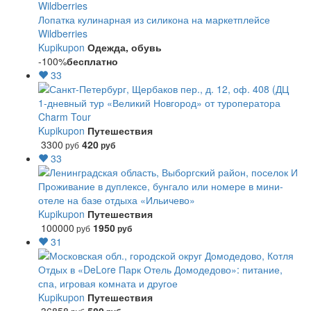
Лопатка кулинарная из силикона на маркетплейсе
Wildberries
Kupikupon
Одежда, обувь
-100%
бесплатно
33
1-дневный тур «Великий Новгород» от туроператора
Charm Tour
Kupikupon
Путешествия
3300
420
руб
руб
33
Проживание в дуплексе, бунгало или номере в мини-
отеле на базе отдыха «Ильичево»
Kupikupon
Путешествия
100000
1950
руб
руб
31
Отдых в «DeLore Парк Отель Домодедово»: питание,
спа, игровая комната и другое
Kupikupon
Путешествия