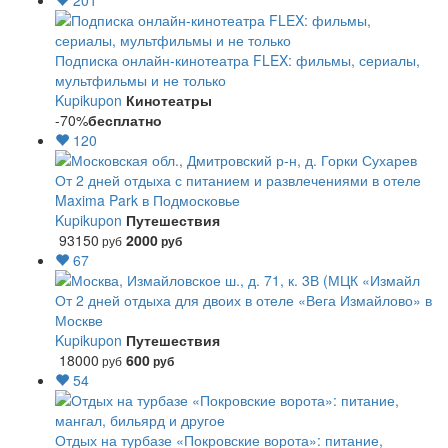
201
Подписка онлайн-кинотеатра FLEX: фильмы, сериалы,
мультфильмы и не только
Kupikupon
Кинотеатры
-70%
бесплатно
120
От 2 дней отдыха с питанием и развлечениями в отеле
Maxima Park в Подмосковье
Kupikupon
Путешествия
93150
2000
руб
руб
67
От 2 дней отдыха для двоих в отеле «Вега Измайлово» в
Москве
Kupikupon
Путешествия
18000
600
руб
руб
54
Отдых на турбазе «Покровские ворота»: питание,