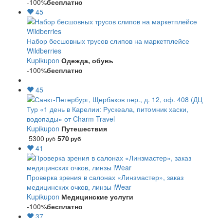
-100%
бесплатно
45
Набор бесшовных трусов слипов на маркетплейсе
Wildberries
Kupikupon
Одежда, обувь
-100%
бесплатно
45
Тур «1 день в Карелии: Рускеала, питомник хаски,
водопады» от Charm Travel
Kupikupon
Путешествия
5300
570
руб
руб
41
Проверка зрения в салонах «Линзмастер», заказ
медицинских очков, линзы iWear
Kupikupon
Медицинские услуги
-100%
бесплатно
37