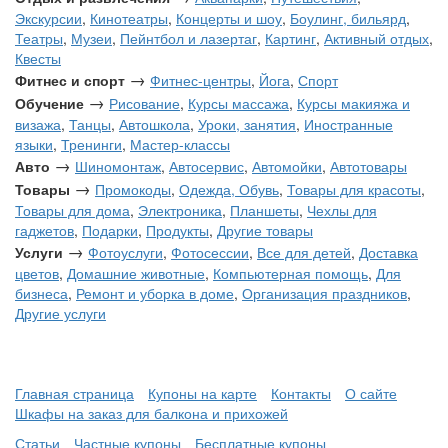
Экскурсии
,
Кинотеатры
,
Концерты и шоу
,
Боулинг, бильярд
,
Театры
,
Музеи
,
Пейнтбол и лазертаг
,
Картинг
,
Активный отдых
,
Квесты
→
Фитнес и спорт
Фитнес-центры
,
Йога
,
Спорт
→
Обучение
Рисование
,
Курсы массажа
,
Курсы макияжа и
визажа
,
Танцы
,
Автошкола
,
Уроки, занятия
,
Иностранные
языки
,
Тренинги
,
Мастер-классы
→
Авто
Шиномонтаж
,
Автосервис
,
Автомойки
,
Автотовары
→
Товары
Промокоды
,
Одежда, Обувь
,
Товары для красоты
,
Товары для дома
,
Электроника
,
Планшеты
,
Чехлы для
гаджетов
,
Подарки
,
Продукты
,
Другие товары
→
Услуги
Фотоуслуги
,
Фотосессии
,
Все для детей
,
Доставка
цветов
,
Домашние животные
,
Компьютерная помощь
,
Для
бизнеса
,
Ремонт и уборка в доме
,
Организация праздников
,
Другие услуги
Главная страница
Купоны на карте
Контакты
О сайте
Шкафы на заказ для балкона и прихожей
Статьи
Частные купоны
Бесплатные купоны