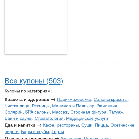
Все купоны (503)
Купоны по категориям:
→
Красота и здоровье
Парикмахерские
,
Салоны красоты
,
Чистка лица
,
Ресницы
,
Маникюр и Педикюр
,
Эпиляция
,
Солярий
,
SPA салоны
,
Массаж
,
Стройная фигура
,
Татуаж
,
Бани и сауны
,
Стоматология
,
Медицинские услуги
→
Еда и напитки
Кафе, рестораны
,
Суши
,
Пицца
,
Осетинские
пироги
,
Бары и клубы
,
Торты
→
Отдых и развлечения
Аквапарки
,
Путешествия
,