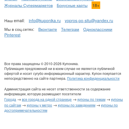
Журналы Супермаркетов
Бонусные карты
18+
Наш email:
info@kuponika.ru
vopros-po-situ@yandex.ru
Мы в соц.сетях:
Вконтакте
Телеграм
Одноклассники
Pinterest
Все права защищены © 2010-2026 Купоника.
Публикация предложений ни в коем случае не является публичной
офертой и носит сугубо информационный характер. Купон покупается
непосредственно на сайте партнера.
Политика конфиденциальности
Администрация сайта не несет ответственности за содержание
информации, которую размещают посетители
→
→
→
Города
все города на одной странице
купоны по темам
купоны
→
→
→
по сайтам
купоны у метро
купоны по заведениям
купоны по
достопримечательностям