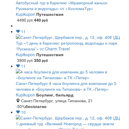
Автобусный тур в Карелию «Мраморный каньон
Рускеала и водопады» от «ХохломаТур»
Kupikupon
Путешествия
4490
440
руб
руб
11
Тур «1 день в Карелии: ретропоезд, водопады и парк
“Рускеала”» от Charm Travel
Kupikupon
Путешествия
3900
350
руб
руб
11
Санкт-Петербург
4 часа боулинга для компании до 5
человек в «Боулинге на Типанова» в ТК «Питер»
Kupikupon
Боулинг, бильярд
Санкт-Петербург, улица Типанова, 21
-50%
бесплатно
10
1-дневный тур «Великий Новгород — сердце земли