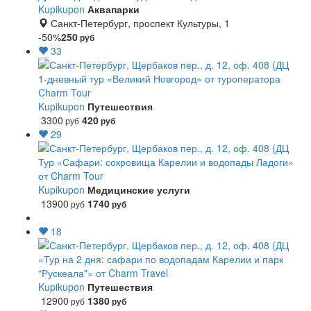
Kupikupon
Аквапарки
Санкт-Петербург, проспект Культуры, 1
-50%
250
руб
33
1-дневный тур «Великий Новгород» от туроператора
Charm Tour
Kupikupon
Путешествия
3300
420
руб
руб
29
Тур «Сафари: сокровища Карелии и водопады Ладоги»
от Charm Tour
Kupikupon
Медицинские услуги
13900
1740
руб
руб
18
«Тур на 2 дня: сафари по водопадам Карелии и парк
“Рускеала"» от Charm Travel
Kupikupon
Путешествия
12900
1380
руб
руб