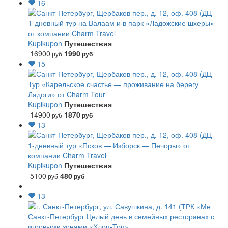
16
1-дневный тур на Валаам и в парк «Ладожские шхеры»
от компании Charm Travel
Kupikupon
Путешествия
16900
1990
руб
руб
15
Тур «Карельское счастье — проживание на берегу
Ладоги» от Charm Tour
Kupikupon
Путешествия
14900
1870
руб
руб
13
1-дневный тур «Псков — Изборск — Печоры» от
компании Charm Travel
Kupikupon
Путешествия
5100
480
руб
руб
13
Санкт-Петербург
Целый день в семейных ресторанах с
игровыми зонами «Хлоп-Топ»