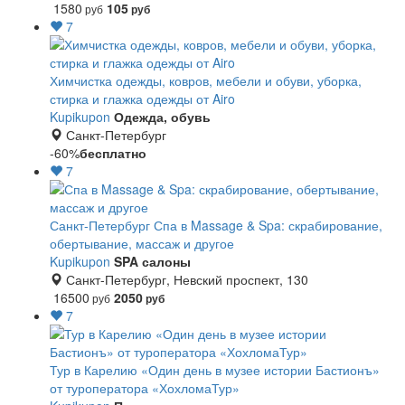
1580
105
руб
руб
7
Химчистка одежды, ковров, мебели и обуви, уборка,
стирка и глажка одежды от Airo
Kupikupon
Одежда, обувь
Санкт-Петербург
-60%
бесплатно
7
Санкт-Петербург
Спа в Massage & Spa: скрабирование,
обертывание, массаж и другое
Kupikupon
SPA салоны
Санкт-Петербург, Невский проспект, 130
16500
2050
руб
руб
7
Тур в Карелию «Один день в музее истории Бастионъ»
от туроператора «ХохломаТур»