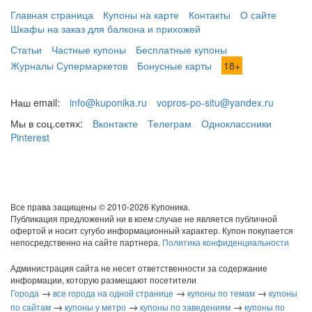
Главная страница
Купоны на карте
Контакты
О сайте
Шкафы на заказ для балкона и прихожей
Статьи
Частные купоны
Бесплатные купоны
Журналы Супермаркетов
Бонусные карты
18+
Наш email:
info@kuponika.ru
vopros-po-situ@yandex.ru
Мы в соц.сетях:
Вконтакте
Телеграм
Одноклассники
Pinterest
Все права защищены © 2010-2026 Купоника.
Публикация предложений ни в коем случае не является публичной
офертой и носит сугубо информационный характер. Купон покупается
непосредственно на сайте партнера.
Политика конфиденциальности
Администрация сайта не несет ответственности за содержание
информации, которую размещают посетители
→
→
→
Города
все города на одной странице
купоны по темам
купоны
→
→
→
по сайтам
купоны у метро
купоны по заведениям
купоны по