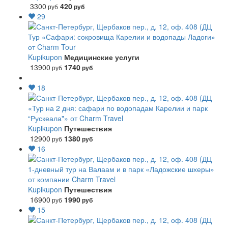
3300
420
руб
руб
29
Тур «Сафари: сокровища Карелии и водопады Ладоги»
от Charm Tour
Kupikupon
Медицинские услуги
13900
1740
руб
руб
18
«Тур на 2 дня: сафари по водопадам Карелии и парк
“Рускеала"» от Charm Travel
Kupikupon
Путешествия
12900
1380
руб
руб
16
1-дневный тур на Валаам и в парк «Ладожские шхеры»
от компании Charm Travel
Kupikupon
Путешествия
16900
1990
руб
руб
15