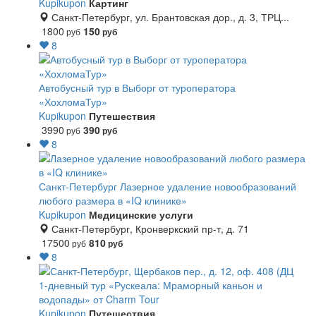
Kupikupon
Картинг
Санкт-Петербург, ул. Брантовская дор., д. 3, ТРЦ...
1800
150
руб
руб
8
Автобусный тур в Выборг от туроператора
«ХохломаТур»
Kupikupon
Путешествия
3990
390
руб
руб
8
Санкт-Петербург
Лазерное удаление новообразований
любого размера в «IQ клинике»
Kupikupon
Медицинские услуги
Санкт-Петербург, Кронверкский пр-т, д. 71
17500
810
руб
руб
8
1-дневный тур «Рускеала: Мраморный каньон и
водопады» от Charm Tour
Kupikupon
Путешествия