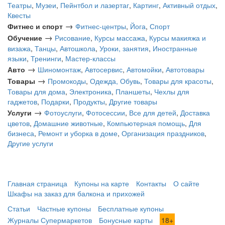
Театры
,
Музеи
,
Пейнтбол и лазертаг
,
Картинг
,
Активный отдых
,
Квесты
→
Фитнес и спорт
Фитнес-центры
,
Йога
,
Спорт
→
Обучение
Рисование
,
Курсы массажа
,
Курсы макияжа и
визажа
,
Танцы
,
Автошкола
,
Уроки, занятия
,
Иностранные
языки
,
Тренинги
,
Мастер-классы
→
Авто
Шиномонтаж
,
Автосервис
,
Автомойки
,
Автотовары
→
Товары
Промокоды
,
Одежда, Обувь
,
Товары для красоты
,
Товары для дома
,
Электроника
,
Планшеты
,
Чехлы для
гаджетов
,
Подарки
,
Продукты
,
Другие товары
→
Услуги
Фотоуслуги
,
Фотосессии
,
Все для детей
,
Доставка
цветов
,
Домашние животные
,
Компьютерная помощь
,
Для
бизнеса
,
Ремонт и уборка в доме
,
Организация праздников
,
Другие услуги
Главная страница
Купоны на карте
Контакты
О сайте
Шкафы на заказ для балкона и прихожей
Статьи
Частные купоны
Бесплатные купоны
Журналы Супермаркетов
Бонусные карты
18+