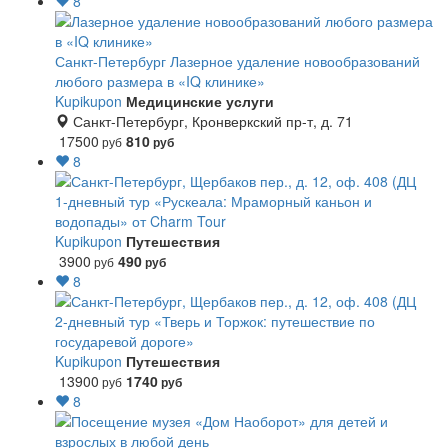
8
Санкт-Петербург
Лазерное удаление новообразований
любого размера в «IQ клинике»
Kupikupon
Медицинские услуги
Санкт-Петербург, Кронверкский пр-т, д. 71
17500
810
руб
руб
8
1-дневный тур «Рускеала: Мраморный каньон и
водопады» от Charm Tour
Kupikupon
Путешествия
3900
490
руб
руб
8
2-дневный тур «Тверь и Торжок: путешествие по
государевой дороге»
Kupikupon
Путешествия
13900
1740
руб
руб
8