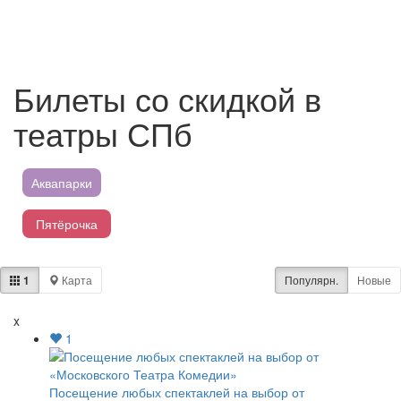
Билеты со скидкой в
театры СПб
Аквапарки
Пятёрочка
Магнит
1
Карта
Популярн.
Новые
Перекресток
x
1
Лента
Посещение любых спектаклей на выбор от