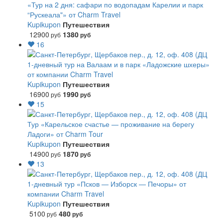
«Тур на 2 дня: сафари по водопадам Карелии и парк
“Рускеала"» от Charm Travel
Kupikupon
Путешествия
12900
1380
руб
руб
16
1-дневный тур на Валаам и в парк «Ладожские шхеры»
от компании Charm Travel
Kupikupon
Путешествия
16900
1990
руб
руб
15
Тур «Карельское счастье — проживание на берегу
Ладоги» от Charm Tour
Kupikupon
Путешествия
14900
1870
руб
руб
13
1-дневный тур «Псков — Изборск — Печоры» от
компании Charm Travel
Kupikupon
Путешествия
5100
480
руб
руб