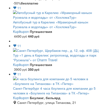
-50%
бесплатно
11
Автобусный тур в Карелию «Мраморный каньон
Рускеала и водопады» от «ХохломаТур»
Kupikupon
Путешествия
4490
440
руб
руб
11
Тур «1 день в Карелии: ретропоезд, водопады и парк
“Рускеала”» от Charm Travel
Kupikupon
Путешествия
3900
350
руб
руб
11
Санкт-Петербург
4 часа боулинга для компании до 5
человек в «Боулинге на Типанова» в ТК «Питер»
Kupikupon
Боулинг, бильярд
Санкт-Петербург, улица Типанова, 21