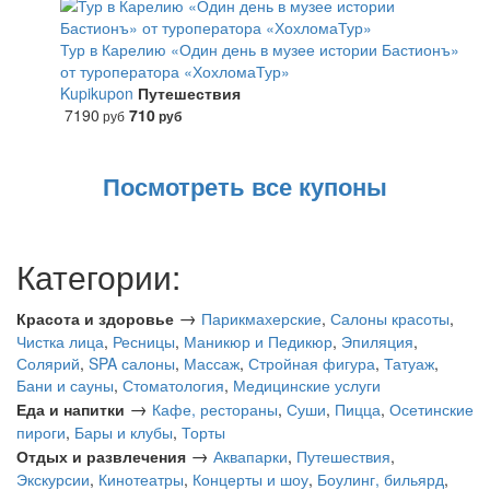
Тур в Карелию «Один день в музее истории Бастионъ»
от туроператора «ХохломаТур»
Kupikupon
Путешествия
7190
710
руб
руб
Посмотреть все купоны
Категории:
→
Красота и здоровье
Парикмахерские
,
Салоны красоты
,
Чистка лица
,
Ресницы
,
Маникюр и Педикюр
,
Эпиляция
,
Солярий
,
SPA салоны
,
Массаж
,
Стройная фигура
,
Татуаж
,
Бани и сауны
,
Стоматология
,
Медицинские услуги
→
Еда и напитки
Кафе, рестораны
,
Суши
,
Пицца
,
Осетинские
пироги
,
Бары и клубы
,
Торты
→
Отдых и развлечения
Аквапарки
,
Путешествия
,
Экскурсии
,
Кинотеатры
,
Концерты и шоу
,
Боулинг, бильярд
,