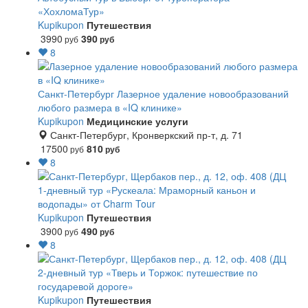
«ХохломаТур»
Kupikupon
Путешествия
3990
390
руб
руб
8
Санкт-Петербург
Лазерное удаление новообразований
любого размера в «IQ клинике»
Kupikupon
Медицинские услуги
Санкт-Петербург, Кронверкский пр-т, д. 71
17500
810
руб
руб
8
1-дневный тур «Рускеала: Мраморный каньон и
водопады» от Charm Tour
Kupikupon
Путешествия
3900
490
руб
руб
8
2-дневный тур «Тверь и Торжок: путешествие по
государевой дороге»
Kupikupon
Путешествия