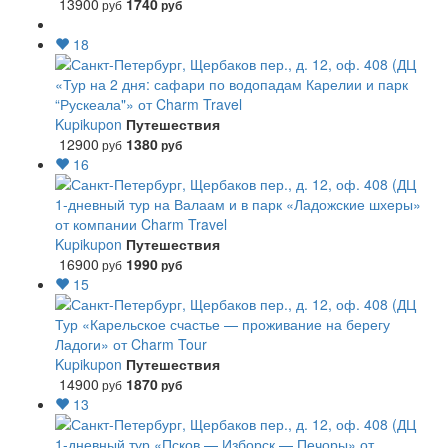
13900
1740
руб
руб
18
«Тур на 2 дня: сафари по водопадам Карелии и парк
“Рускеала"» от Charm Travel
Kupikupon
Путешествия
12900
1380
руб
руб
16
1-дневный тур на Валаам и в парк «Ладожские шхеры»
от компании Charm Travel
Kupikupon
Путешествия
16900
1990
руб
руб
15
Тур «Карельское счастье — проживание на берегу
Ладоги» от Charm Tour
Kupikupon
Путешествия
14900
1870
руб
руб
13
1-дневный тур «Псков — Изборск — Печоры» от