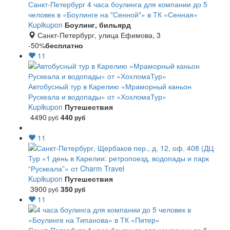
Санкт-Петербург
4 часа боулинга для компании до 5
человек в «Боулинге на "Сенной"» в ТК «Сенная»
Kupikupon
Боулинг, бильярд
Санкт-Петербург, улица Ефимова, 3
-50%
бесплатно
11
Автобусный тур в Карелию «Мраморный каньон
Рускеала и водопады» от «ХохломаТур»
Kupikupon
Путешествия
4490
440
руб
руб
11
Тур «1 день в Карелии: ретропоезд, водопады и парк
“Рускеала”» от Charm Travel
Kupikupon
Путешествия
3900
350
руб
руб
11