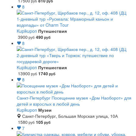
17500
810
руб
руб
8
1-дневный тур «Рускеала: Мраморный каньон и
водопады» от Charm Tour
Kupikupon
Путешествия
3900
490
руб
руб
8
2-дневный тур «Тверь и Торжок: путешествие по
государевой дороге»
Kupikupon
Путешествия
13900
1740
руб
руб
8
Санкт-Петербург
Посещение музея «Дом Наоборот» для
детей и взрослых в любой день
Kupikupon
Музеи
Санкт-Петербург, Большая Морская улица, 10А
1580
105
руб
руб
7