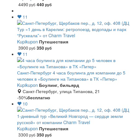
4490
440
руб
руб
11
Тур «1 день в Карелии: ретропоезд, водопады и парк
“Рускеала”» от Charm Travel
Kupikupon
Путешествия
3900
350
руб
руб
11
Санкт-Петербург
4 часа боулинга для компании до 5
человек в «Боулинге на Типанова» в ТК «Питер»
Kupikupon
Боулинг, бильярд
Санкт-Петербург, улица Типанова, 21
-50%
бесплатно
10
1-дневный тур «Великий Новгород — сердце земли
русской» от компании Charm Travel
Kupikupon
Путешествия
3300
350
руб
руб