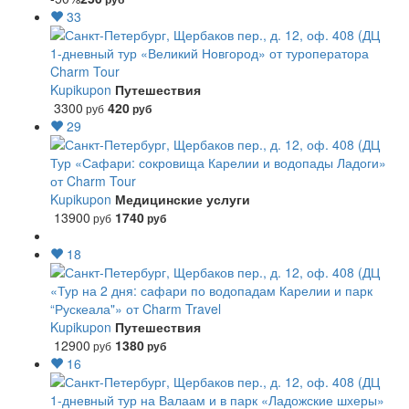
33
1-дневный тур «Великий Новгород» от туроператора
Charm Tour
Kupikupon
Путешествия
3300
420
руб
руб
29
Тур «Сафари: сокровища Карелии и водопады Ладоги»
от Charm Tour
Kupikupon
Медицинские услуги
13900
1740
руб
руб
18
«Тур на 2 дня: сафари по водопадам Карелии и парк
“Рускеала"» от Charm Travel
Kupikupon
Путешествия
12900
1380
руб
руб
16
1-дневный тур на Валаам и в парк «Ладожские шхеры»