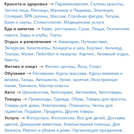
→
Красота и здоровье
Парикмахерские
,
Салоны красоты
,
Чистка лица
,
Ресницы
,
Маникюр и Педикюр
,
Эпиляция
,
Солярий
,
SPA салоны
,
Массаж
,
Стройная фигура
,
Татуаж
,
Бани и сауны
,
Стоматология
,
Медицинские услуги
→
Еда и напитки
Кафе, рестораны
,
Суши
,
Пицца
,
Осетинские
пироги
,
Бары и клубы
,
Торты
→
Отдых и развлечения
Аквапарки
,
Путешествия
,
Экскурсии
,
Кинотеатры
,
Концерты и шоу
,
Боулинг, бильярд
,
Театры
,
Музеи
,
Пейнтбол и лазертаг
,
Картинг
,
Активный отдых
,
Квесты
→
Фитнес и спорт
Фитнес-центры
,
Йога
,
Спорт
→
Обучение
Рисование
,
Курсы массажа
,
Курсы макияжа и
визажа
,
Танцы
,
Автошкола
,
Уроки, занятия
,
Иностранные
языки
,
Тренинги
,
Мастер-классы
→
Авто
Шиномонтаж
,
Автосервис
,
Автомойки
,
Автотовары
→
Товары
Промокоды
,
Одежда, Обувь
,
Товары для красоты
,
Товары для дома
,
Электроника
,
Планшеты
,
Чехлы для
гаджетов
,
Подарки
,
Продукты
,
Другие товары
→
Услуги
Фотоуслуги
,
Фотосессии
,
Все для детей
,
Доставка
цветов
,
Домашние животные
,
Компьютерная помощь
,
Для
бизнеса
,
Ремонт и уборка в доме
,
Организация праздников
,