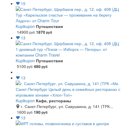
15
Тур «Карельское счастье — проживание на берегу
Ладоги» от Charm Tour
Kupikupon
Путешествия
14900
1870
руб
руб
13
1-дневный тур «Псков — Изборск — Печоры» от
компании Charm Travel
Kupikupon
Путешествия
5100
480
руб
руб
13
Санкт-Петербург
Целый день в семейных ресторанах с
игровыми зонами «Хлоп-Топ»
Kupikupon
Кафе, рестораны
г. Санкт-Петербург, ул. Савушкина, д. 141 (ТРК...
1600
190
руб
руб
13