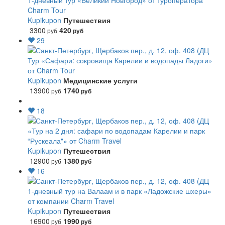
1-дневный тур «Великий Новгород» от туроператора
Charm Tour
Kupikupon
Путешествия
3300
420
руб
руб
29
Тур «Сафари: сокровища Карелии и водопады Ладоги»
от Charm Tour
Kupikupon
Медицинские услуги
13900
1740
руб
руб
18
«Тур на 2 дня: сафари по водопадам Карелии и парк
“Рускеала"» от Charm Travel
Kupikupon
Путешествия
12900
1380
руб
руб
16
1-дневный тур на Валаам и в парк «Ладожские шхеры»
от компании Charm Travel
Kupikupon
Путешествия
16900
1990
руб
руб