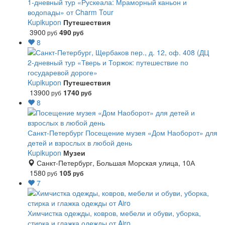
1-дневный тур «Рускеала: Мраморный каньон и
водопады» от Charm Tour
Kupikupon
Путешествия
3900
490
руб
руб
8
2-дневный тур «Тверь и Торжок: путешествие по
государевой дороге»
Kupikupon
Путешествия
13900
1740
руб
руб
8
Санкт-Петербург
Посещение музея «Дом Наоборот» для
детей и взрослых в любой день
Kupikupon
Музеи
Санкт-Петербург, Большая Морская улица, 10А
1580
105
руб
руб
7
Химчистка одежды, ковров, мебели и обуви, уборка,
стирка и глажка одежды от Airo