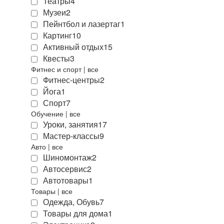
Театры
4
Музеи
2
Пейнтбол и лазертаг
1
Картинг
10
Активный отдых
15
Квесты
3
Фитнес и спорт
|
все
Фитнес-центры
2
Йога
1
Спорт
7
Обучение
|
все
Уроки, занятия
17
Мастер-классы
9
Авто
|
все
Шиномонтаж
2
Автосервис
2
Автотовары
1
Товары
|
все
Одежда, Обувь
7
Товары для дома
1