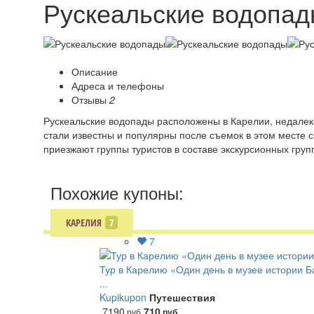
Рускеальские водопа
Описание
Адреса и телефоны
Отзывы
2
Рускеальские водопады расположены в Карелии, недалеко
стали известны и популярны после съемок в этом месте
приезжают группы туристов в составе экскурсионных гру
Похожие купоны:
КАРЕЛИЯ
7
7
Тур в Карелию «Один день в музее истории 
...
Kupikupon
Путешествия
7190
710
руб
руб