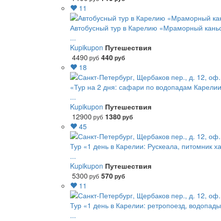
11
Автобусный тур в Карелию «Мраморный кань
...
Kupikupon
Путешествия
4490
440
руб
руб
18
«Тур на 2 дня: сафари по водопадам Карелии 
...
Kupikupon
Путешествия
12900
1380
руб
руб
45
Тур «1 день в Карелии: Рускеала, питомник х
...
Kupikupon
Путешествия
5300
570
руб
руб
11
Тур «1 день в Карелии: ретропоезд, водопады
...