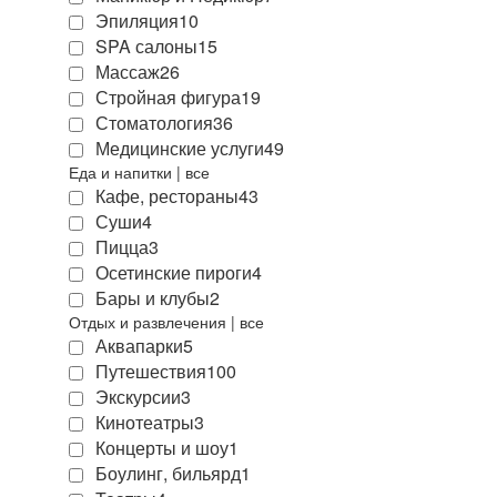
Эпиляция
10
SPA салоны
15
Массаж
26
Стройная фигура
19
Стоматология
36
Медицинские услуги
49
Еда и напитки
|
все
Кафе, рестораны
43
Суши
4
Пицца
3
Осетинские пироги
4
Бары и клубы
2
Отдых и развлечения
|
все
Аквапарки
5
Путешествия
100
Экскурсии
3
Кинотеатры
3
Концерты и шоу
1
Боулинг, бильярд
1