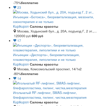
-75%
бесплатно
23
Инъекции «Ботокса», биоревитализация, мезонити,
озонотерапия и не только
Kupikupon
Салоны красоты
Москва, Ходынский бул., д. 20А, подъезд Г, 2 эт.,...
120000
600
руб
руб
17
Инъекции «Диспорта», биоревитализация,
плазмотерапия, липолитики и не только
Kupikupon
Салоны красоты
Москва, Комсомольский проспект, 14/1к2
-80%
бесплатно
14
Игольчатый RF-лифтинг, SMAS-лифтинг,
блефаропластика, пилинг, чистка,мезотерапия
Kupikupon
Салоны красоты