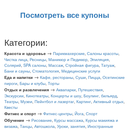
Посмотреть все купоны
Категории:
→
Красота и здоровье
Парикмахерские
,
Салоны красоты
,
Чистка лица
,
Ресницы
,
Маникюр и Педикюр
,
Эпиляция
,
Солярий
,
SPA салоны
,
Массаж
,
Стройная фигура
,
Татуаж
,
Бани и сауны
,
Стоматология
,
Медицинские услуги
→
Еда и напитки
Кафе, рестораны
,
Суши
,
Пицца
,
Осетинские
пироги
,
Бары и клубы
,
Торты
→
Отдых и развлечения
Аквапарки
,
Путешествия
,
Экскурсии
,
Кинотеатры
,
Концерты и шоу
,
Боулинг, бильярд
,
Театры
,
Музеи
,
Пейнтбол и лазертаг
,
Картинг
,
Активный отдых
,
Квесты
→
Фитнес и спорт
Фитнес-центры
,
Йога
,
Спорт
→
Обучение
Рисование
,
Курсы массажа
,
Курсы макияжа и
визажа
,
Танцы
,
Автошкола
,
Уроки, занятия
,
Иностранные