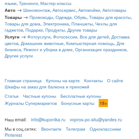
языки
,
Тренинги
,
Мастер-классы
→
Авто
Шиномонтаж
,
Автосервис
,
Автомойки
,
Автотовары
→
Товары
Промокоды
,
Одежда, Обувь
,
Товары для красоты
,
Товары для дома
,
Электроника
,
Планшеты
,
Чехлы для
гаджетов
,
Подарки
,
Продукты
,
Другие товары
→
Услуги
Фотоуслуги
,
Фотосессии
,
Все для детей
,
Доставка
цветов
,
Домашние животные
,
Компьютерная помощь
,
Для
бизнеса
,
Ремонт и уборка в доме
,
Организация праздников
,
Другие услуги
Главная страница
Купоны на карте
Контакты
О сайте
Шкафы на заказ для балкона и прихожей
Статьи
Частные купоны
Бесплатные купоны
Журналы Супермаркетов
Бонусные карты
18+
Наш email:
info@kuponika.ru
vopros-po-situ@yandex.ru
Мы в соц.сетях:
Вконтакте
Телеграм
Одноклассники
Pinterest