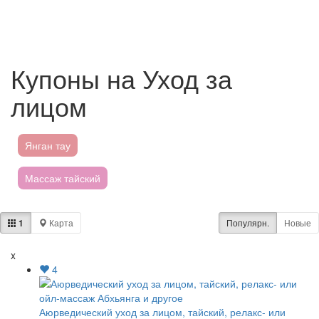
Купоны на Уход за
лицом
Янган тау
Массаж тайский
Массаж лица
1
Карта
Популярн.
Новые
Аюрведический массаж
x
4
Аквапарки
Пятёрочка
Магнит
Аюрведический уход за лицом, тайский, релакс- или