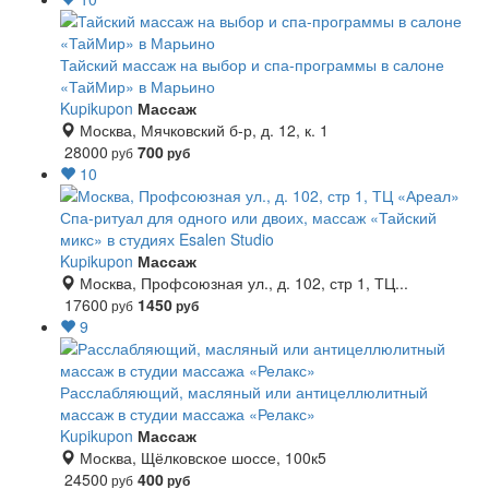
Тайский массаж на выбор и спа-программы в салоне
«ТайМир» в Марьино
Kupikupon
Массаж
Москва, Мячковский б-р, д. 12, к. 1
28000
700
руб
руб
10
Спа-ритуал для одного или двоих, массаж «Тайский
микс» в студиях Esalen Studio
Kupikupon
Массаж
Москва, Профсоюзная ул., д. 102, стр 1, ТЦ...
17600
1450
руб
руб
9
Расслабляющий, масляный или антицеллюлитный
массаж в студии массажа «Релакс»
Kupikupon
Массаж
Москва, Щёлковское шоссе, 100к5
24500
400
руб
руб