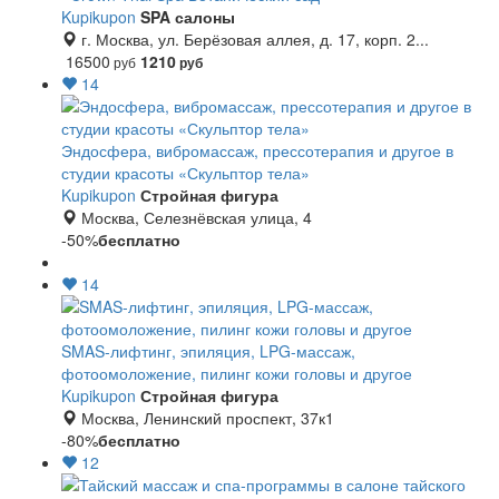
Kupikupon
SPA салоны
г. Москва, ул. Берёзовая аллея, д. 17, корп. 2...
16500
1210
руб
руб
14
Эндосфера, вибромассаж, прессотерапия и другое в
студии красоты «Скульптор тела»
Kupikupon
Стройная фигура
Москва, Селезнёвская улица, 4
-50%
бесплатно
14
SMAS-лифтинг, эпиляция, LPG-массаж,
фотоомоложение, пилинг кожи головы и другое
Kupikupon
Стройная фигура
Москва, Ленинский проспект, 37к1
-80%
бесплатно
12