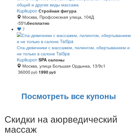
общий и другие виды массажа
Kupikupon
Стройная фигура
Москва, Профсоюзная улица, 104Д
-55%
бесплатно
7
Спа-девичники с массажем, пилингом, обертыванием и
не только в салоне TaiSpa
Kupikupon
SPA салоны
Москва, улица Большая Ордынка, 13/9с1
36000
1990
руб
руб
Посмотреть все купоны
Скидки на аюрведический
массаж