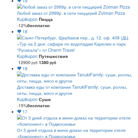
19
Любой заказ от 2999р. в сети пиццерий Zotman Pizza
Kupikupon
Пицца
-12%
бесплатно
18
«Тур на 2 дня: сафари по водопадам Карелии и парк
“Рускеала"» от Charm Travel
Kupikupon
Путешествия
12900
1380
руб
руб
18
Доставка еды от компании TanukiFamily: суши, роллы,
сеты, пицца, мясо и другое
Kupikupon
Суши
-15%
бесплатно
17
От 3 дней отдыха в мини-домах на территории отеля
«Компонент» в Подмосковье