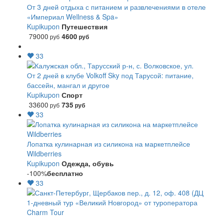
От 3 дней отдыха с питанием и развлечениями в отеле
«Империал Wellness & Spa»
Kupikupon
Путешествия
79000
4600
руб
руб
33
От 2 дней в клубе Volkoff Sky под Тарусой: питание,
бассейн, мангал и другое
Kupikupon
Спорт
33600
735
руб
руб
33
Лопатка кулинарная из силикона на маркетплейсе
Wildberries
Kupikupon
Одежда, обувь
-100%
бесплатно
33
1-дневный тур «Великий Новгород» от туроператора
Charm Tour