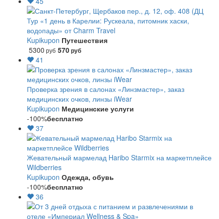
45
Тур «1 день в Карелии: Рускеала, питомник хаски,
водопады» от Charm Travel
Kupikupon
Путешествия
5300
570
руб
руб
41
Проверка зрения в салонах «Линзмастер», заказ
медицинских очков, линзы iWear
Kupikupon
Медицинские услуги
-100%
бесплатно
37
Жевательный мармелад Haribo Starmix на маркетплейсе
Wildberries
Kupikupon
Одежда, обувь
-100%
бесплатно
36