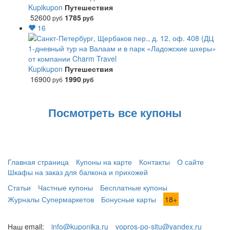
Kupikupon
Путешествия
52600
1785
руб
руб
16
1-дневный тур на Валаам и в парк «Ладожские шхеры»
от компании Charm Travel
Kupikupon
Путешествия
16900
1990
руб
руб
Посмотреть все купоны
Главная страница
Купоны на карте
Контакты
О сайте
Шкафы на заказ для балкона и прихожей
Статьи
Частные купоны
Бесплатные купоны
Журналы Супермаркетов
Бонусные карты
18+
Наш email:
info@kuponika.ru
vopros-po-situ@yandex.ru