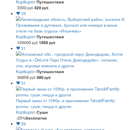
Kupikupon
Путешествия
3300
420
руб
руб
33
Проживание в дуплексе, бунгало или номере в мини-
отеле на базе отдыха «Ильичево»
Kupikupon
Путешествия
100000
1950
руб
руб
31
Отдых в «DeLore Парк Отель Домодедово»: питание,
спа, игровая комната и другое
Kupikupon
Путешествия
36858
580
руб
руб
31
Первый заказ от 1090р. в приложении TanukiFamily:
роллы, суши, пицца и другое
Kupikupon
Суши
-20%
бесплатно
29