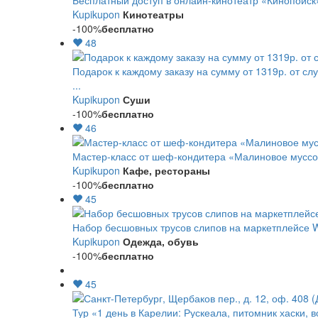
Бесплатный доступ в онлайн-кинотеатр «Кинопоиск
Kupikupon
Кинотеатры
-100%
бесплатно
48
Подарок к каждому заказу на сумму от 1319р. от сл
...
Kupikupon
Суши
-100%
бесплатно
46
Мастер-класс от шеф-кондитера «Малиновое мусс
Kupikupon
Кафе, рестораны
-100%
бесплатно
45
Набор бесшовных трусов слипов на маркетплейсе Wi
Kupikupon
Одежда, обувь
-100%
бесплатно
45
Тур «1 день в Карелии: Рускеала, питомник хаски, 