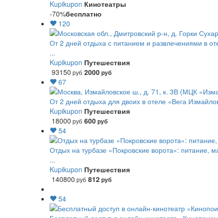
Kupikupon
Кинотеатры
-70%
бесплатно
120
От 2 дней отдыха с питанием и развлечениями в от
...
Kupikupon
Путешествия
93150
2000
руб
руб
67
От 2 дней отдыха для двоих в отеле «Вега Измайло
Kupikupon
Путешествия
18000
600
руб
руб
54
Отдых на турбазе «Покровские ворота»: питание, м
...
Kupikupon
Путешествия
140800
812
руб
руб
54