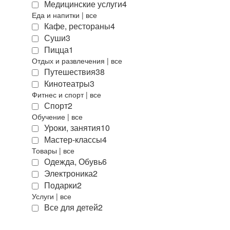
Медицинские услуги
4
Еда и напитки
|
все
Кафе, рестораны
4
Суши
3
Пицца
1
Отдых и развлечения
|
все
Путешествия
38
Кинотеатры
3
Фитнес и спорт
|
все
Спорт
2
Обучение
|
все
Уроки, занятия
10
Мастер-классы
4
Товары
|
все
Одежда, Обувь
6
Электроника
2
Подарки
2
Услуги
|
все
Все для детей
2