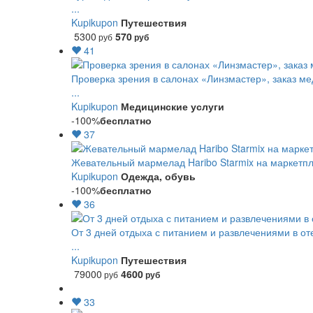
...
Kupikupon
Путешествия
5300
570
руб
руб
41
Проверка зрения в салонах «Линзмастер», заказ ме
...
Kupikupon
Медицинские услуги
-100%
бесплатно
37
Жевательный мармелад Haribo Starmix на маркетпле
Kupikupon
Одежда, обувь
-100%
бесплатно
36
От 3 дней отдыха с питанием и развлечениями в о
...
Kupikupon
Путешествия
79000
4600
руб
руб
33