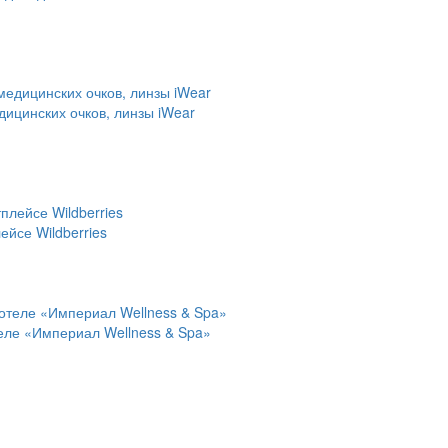
дицинских очков, линзы iWear
йсе Wildberries
теле «Империал Wellness & Spa»