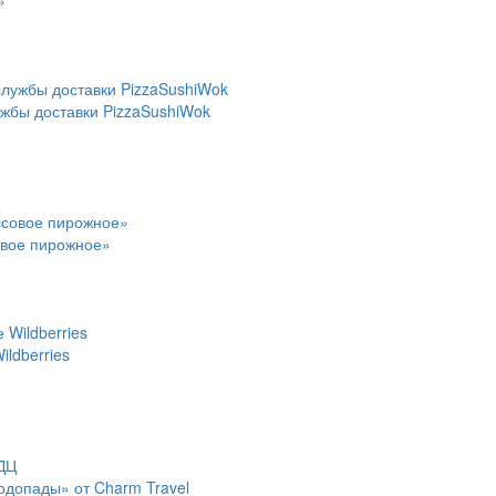
»
ужбы доставки PizzaSushiWok
овое пирожное»
ldberries
водопады» от Charm Travel