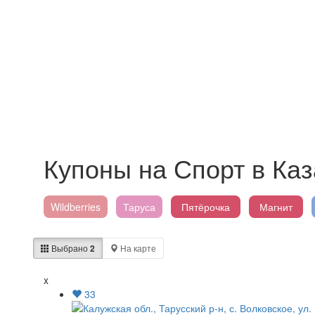
Купоны на Спорт в Ка
Wildberries
Таруса
Пятёрочка
Магнит
Выбрано
2
На карте
x
33