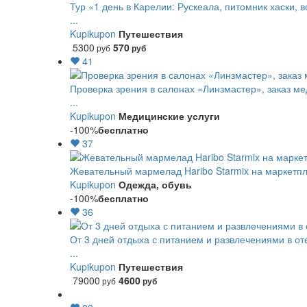
Тур «1 день в Карелии: Рускеала, питомник хаски, 
...
Kupikupon
Путешествия
5300
570
руб
руб
41
Проверка зрения в салонах «Линзмастер», заказ ме
...
Kupikupon
Медицинские услуги
-100%
бесплатно
37
Жевательный мармелад Haribo Starmix на маркетпле
Kupikupon
Одежда, обувь
-100%
бесплатно
36
От 3 дней отдыха с питанием и развлечениями в о
...
Kupikupon
Путешествия
79000
4600
руб
руб