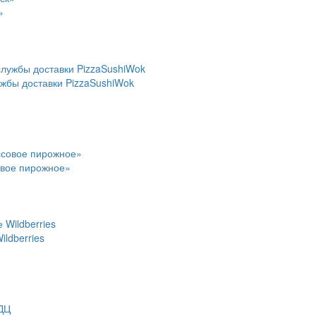
»
ужбы доставки PizzaSushiWok
овое пирожное»
ldberries