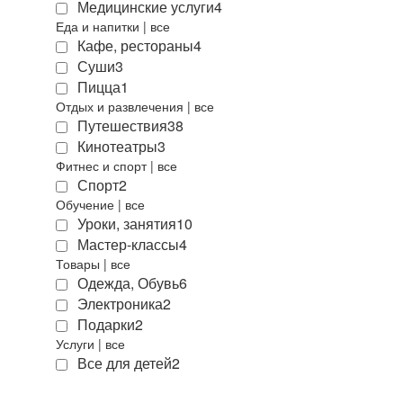
Медицинские услуги
4
Еда и напитки
|
все
Кафе, рестораны
4
Суши
3
Пицца
1
Отдых и развлечения
|
все
Путешествия
38
Кинотеатры
3
Фитнес и спорт
|
все
Спорт
2
Обучение
|
все
Уроки, занятия
10
Мастер-классы
4
Товары
|
все
Одежда, Обувь
6
Электроника
2
Подарки
2
Услуги
|
все
Все для детей
2