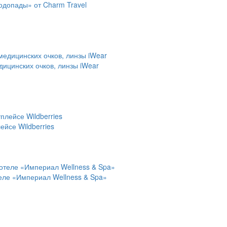
водопады» от Charm Travel
дицинских очков, линзы iWear
йсе Wildberries
теле «Империал Wellness & Spa»