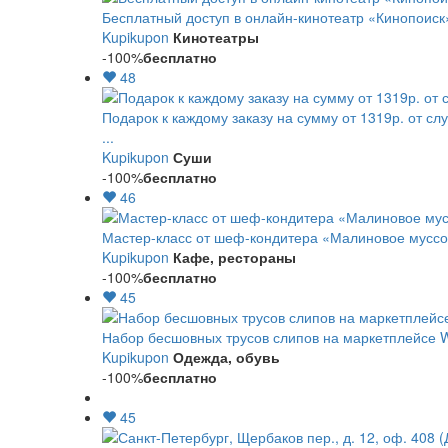
Бесплатный доступ в онлайн-кинотеатр «Кинопоиск
Kupikupon
Кинотеатры
-100%
бесплатно
48
Подарок к каждому заказу на сумму от 1319р. от сл
...
Kupikupon
Суши
-100%
бесплатно
46
Мастер-класс от шеф-кондитера «Малиновое мусс
Kupikupon
Кафе, рестораны
-100%
бесплатно
45
Набор бесшовных трусов слипов на маркетплейсе Wi
Kupikupon
Одежда, обувь
-100%
бесплатно
45