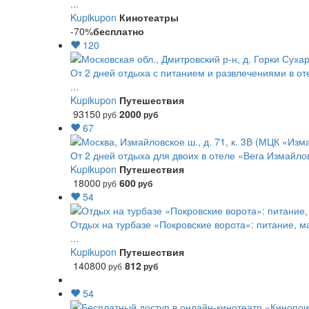
...
Kupikupon
Кинотеатры
-70%
бесплатно
120
От 2 дней отдыха с питанием и развлечениями в от
...
Kupikupon
Путешествия
93150
2000
руб
руб
67
От 2 дней отдыха для двоих в отеле «Вега Измайло
Kupikupon
Путешествия
18000
600
руб
руб
54
Отдых на турбазе «Покровские ворота»: питание, м
...
Kupikupon
Путешествия
140800
812
руб
руб
54