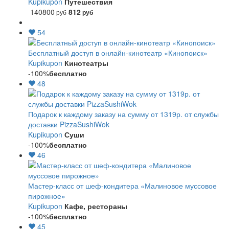
Kupikupon
Путешествия
140800
812
руб
руб
54
Бесплатный доступ в онлайн-кинотеатр «Кинопоиск»
Kupikupon
Кинотеатры
-100%
бесплатно
48
Подарок к каждому заказу на сумму от 1319р. от службы
доставки PizzaSushiWok
Kupikupon
Суши
-100%
бесплатно
46
Мастер-класс от шеф-кондитера «Малиновое муссовое
пирожное»
Kupikupon
Кафе, рестораны
-100%
бесплатно
45