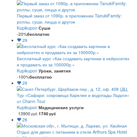
Первый заказ от 1090р. в приложении TanukiFamily:
роллы, суши, пицца и другое
Kupikupon
Суши
-20%
бесплатно
29
Бесплатный курс «Как создавать картинки в нейросетях
и продавать их за 100000р.»
Kupikupon
Уроки, занятия
-100%
бесплатно
29
Тур «Сафари: сокровища Карелии и водопады Ладоги»
от Charm Tour
Kupikupon
Медицинские услуги
13900
1740
руб
руб
28
Отдых для двоих с питанием в отеле Arthurs Spa Hotel