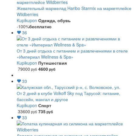
Жевательный мармелад Haribo Starmix на маркетплейсе
Wildberries
Kupikupon
Одежда, обувь
-100%
бесплатно
36
От 3 дней отдыха с питанием и развлечениями в отеле
«Империал Wellness & Spa»
Kupikupon
Путешествия
79000
4600
руб
руб
33
От 2 дней в клубе Volkoff Sky под Тарусой: питание,
бассейн, мангал и другое
Kupikupon
Спорт
33600
735
руб
руб
33
Лопатка кулинарная из силикона на маркетплейсе