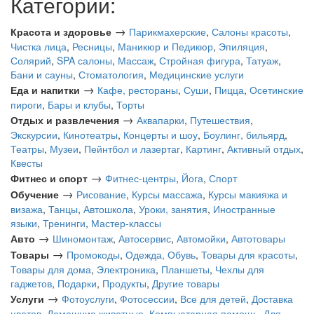
Категории:
→
Красота и здоровье
Парикмахерские
,
Салоны красоты
,
Чистка лица
,
Ресницы
,
Маникюр и Педикюр
,
Эпиляция
,
Солярий
,
SPA салоны
,
Массаж
,
Стройная фигура
,
Татуаж
,
Бани и сауны
,
Стоматология
,
Медицинские услуги
→
Еда и напитки
Кафе, рестораны
,
Суши
,
Пицца
,
Осетинские
пироги
,
Бары и клубы
,
Торты
→
Отдых и развлечения
Аквапарки
,
Путешествия
,
Экскурсии
,
Кинотеатры
,
Концерты и шоу
,
Боулинг, бильярд
,
Театры
,
Музеи
,
Пейнтбол и лазертаг
,
Картинг
,
Активный отдых
,
Квесты
→
Фитнес и спорт
Фитнес-центры
,
Йога
,
Спорт
→
Обучение
Рисование
,
Курсы массажа
,
Курсы макияжа и
визажа
,
Танцы
,
Автошкола
,
Уроки, занятия
,
Иностранные
языки
,
Тренинги
,
Мастер-классы
→
Авто
Шиномонтаж
,
Автосервис
,
Автомойки
,
Автотовары
→
Товары
Промокоды
,
Одежда, Обувь
,
Товары для красоты
,
Товары для дома
,
Электроника
,
Планшеты
,
Чехлы для
гаджетов
,
Подарки
,
Продукты
,
Другие товары
→
Услуги
Фотоуслуги
,
Фотосессии
,
Все для детей
,
Доставка
цветов
,
Домашние животные
,
Компьютерная помощь
,
Для