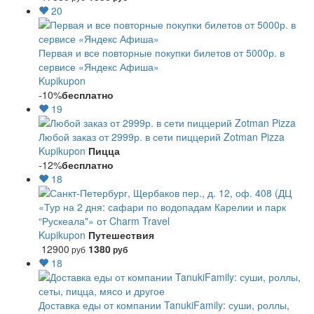
20
Первая и все повторные покупки билетов от 5000р. в
сервисе «Яндекс Афиша»
Kupikupon
-10%
бесплатно
19
Любой заказ от 2999р. в сети пиццерий Zotman Pizza
Kupikupon
Пицца
-12%
бесплатно
18
«Тур на 2 дня: сафари по водопадам Карелии и парк
“Рускеала"» от Charm Travel
Kupikupon
Путешествия
12900
1380
руб
руб
18
Доставка еды от компании TanukiFamily: суши, роллы,