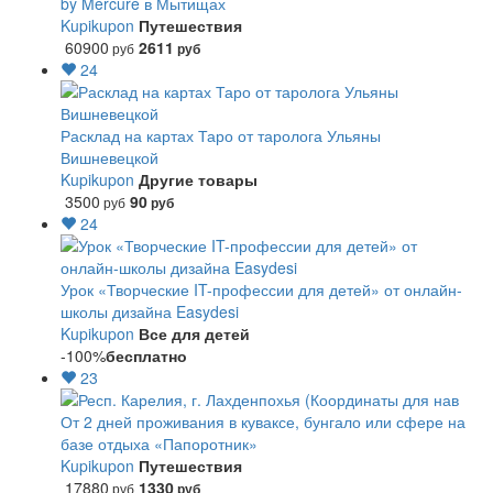
by Mercure в Мытищах
Kupikupon
Путешествия
60900
2611
руб
руб
24
Расклад на картах Таро от таролога Ульяны
Вишневецкой
Kupikupon
Другие товары
3500
90
руб
руб
24
Урок «Творческие IT-профессии для детей» от онлайн-
школы дизайна Easydesi
Kupikupon
Все для детей
-100%
бесплатно
23
От 2 дней проживания в куваксе, бунгало или сфере на
базе отдыха «Папоротник»
Kupikupon
Путешествия
17880
1330
руб
руб