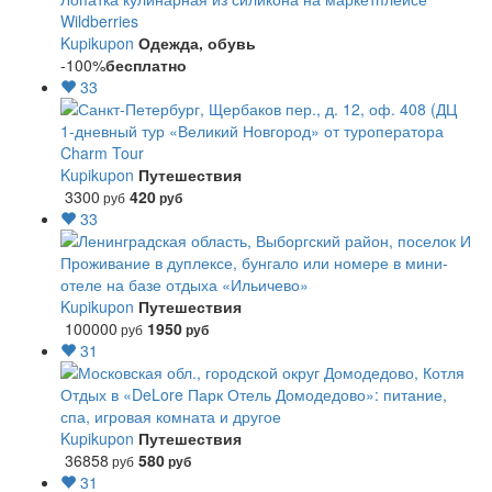
Wildberries
Kupikupon
Одежда, обувь
-100%
бесплатно
33
1-дневный тур «Великий Новгород» от туроператора
Charm Tour
Kupikupon
Путешествия
3300
420
руб
руб
33
Проживание в дуплексе, бунгало или номере в мини-
отеле на базе отдыха «Ильичево»
Kupikupon
Путешествия
100000
1950
руб
руб
31
Отдых в «DeLore Парк Отель Домодедово»: питание,
спа, игровая комната и другое
Kupikupon
Путешествия
36858
580
руб
руб
31