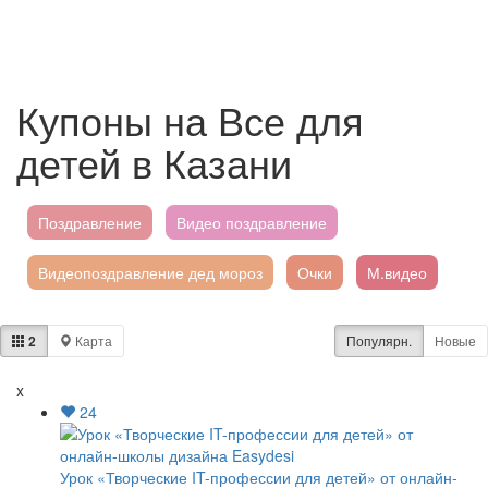
Купоны на Все для
детей в Казани
Поздравление
Видео поздравление
Видеопоздравление дед мороз
Очки
М.видео
Твое
Дед мороз
2
Карта
Популярн.
Новые
x
24
Урок «Творческие IT-профессии для детей» от онлайн-