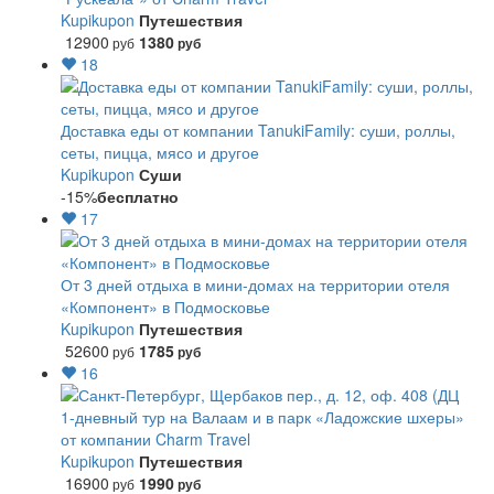
Kupikupon
Путешествия
12900
1380
руб
руб
18
Доставка еды от компании TanukiFamily: суши, роллы,
сеты, пицца, мясо и другое
Kupikupon
Суши
-15%
бесплатно
17
От 3 дней отдыха в мини-домах на территории отеля
«Компонент» в Подмосковье
Kupikupon
Путешествия
52600
1785
руб
руб
16
1-дневный тур на Валаам и в парк «Ладожские шхеры»
от компании Charm Travel
Kupikupon
Путешествия
16900
1990
руб
руб