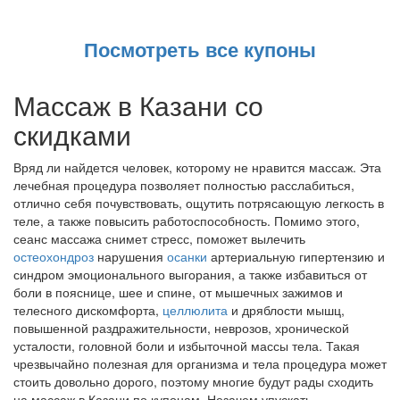
Посмотреть все купоны
Массаж в Казани со
скидками
Вряд ли найдется человек, которому не нравится массаж. Эта
лечебная процедура позволяет полностью расслабиться,
отлично себя почувствовать, ощутить потрясающую легкость в
теле, а также повысить работоспособность. Помимо этого,
сеанс массажа снимет стресс, поможет вылечить
остеохондроз
нарушения
осанки
артериальную гипертензию и
синдром эмоционального выгорания, а также избавиться от
боли в пояснице, шее и спине, от мышечных зажимов и
телесного дискомфорта,
целлюлита
и дряблости мышц,
повышенной раздражительности, неврозов, хронической
усталости, головной боли и избыточной массы тела. Такая
чрезвычайно полезная для организма и тела процедура может
стоить довольно дорого, поэтому многие будут рады сходить
на массаж в Казани по купонам. Незачем упускать