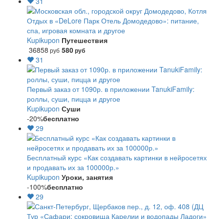
31
Отдых в «DeLore Парк Отель Домодедово»: питание,
спа, игровая комната и другое
Kupikupon
Путешествия
36858
580
руб
руб
31
Первый заказ от 1090р. в приложении TanukiFamily:
роллы, суши, пицца и другое
Kupikupon
Суши
-20%
бесплатно
29
Бесплатный курс «Как создавать картинки в нейросетях
и продавать их за 100000р.»
Kupikupon
Уроки, занятия
-100%
бесплатно
29
Тур «Сафари: сокровища Карелии и водопады Ладоги»