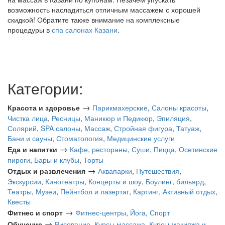
возможность насладиться отличным массажем с хорошей
скидкой! Обратите также внимание на комплексные
процедуры в
спа салонах Казани
.
Категории:
→
Красота и здоровье
Парикмахерские
,
Салоны красоты
,
Чистка лица
,
Ресницы
,
Маникюр и Педикюр
,
Эпиляция
,
Солярий
,
SPA салоны
,
Массаж
,
Стройная фигура
,
Татуаж
,
Бани и сауны
,
Стоматология
,
Медицинские услуги
→
Еда и напитки
Кафе, рестораны
,
Суши
,
Пицца
,
Осетинские
пироги
,
Бары и клубы
,
Торты
→
Отдых и развлечения
Аквапарки
,
Путешествия
,
Экскурсии
,
Кинотеатры
,
Концерты и шоу
,
Боулинг, бильярд
,
Театры
,
Музеи
,
Пейнтбол и лазертаг
,
Картинг
,
Активный отдых
,
Квесты
→
Фитнес и спорт
Фитнес-центры
,
Йога
,
Спорт
→
Обучение
Рисование
,
Курсы массажа
,
Курсы макияжа и