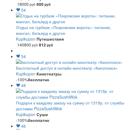
18000
600
руб
руб
54
Отдых на турбазе «Покровские ворота»: питание,
мангал, бильярд и другое
Kupikupon
Путешествия
140800
812
руб
руб
54
Бесплатный доступ в онлайн-кинотеатр «Кинопоиск»
Kupikupon
Кинотеатры
-100%
бесплатно
48
Подарок к каждому заказу на сумму от 1319р. от службы
доставки PizzaSushiWok
Kupikupon
Суши
-100%
бесплатно
46