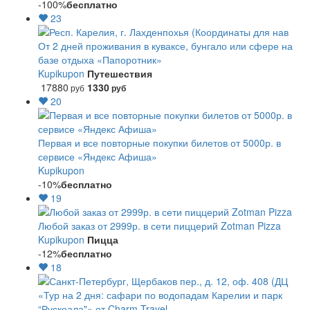
-100%
бесплатно
23
От 2 дней проживания в куваксе, бунгало или сфере на
базе отдыха «Папоротник»
Kupikupon
Путешествия
17880
1330
руб
руб
20
Первая и все повторные покупки билетов от 5000р. в
сервисе «Яндекс Афиша»
Kupikupon
-10%
бесплатно
19
Любой заказ от 2999р. в сети пиццерий Zotman Pizza
Kupikupon
Пицца
-12%
бесплатно
18
«Тур на 2 дня: сафари по водопадам Карелии и парк
“Рускеала"» от Charm Travel