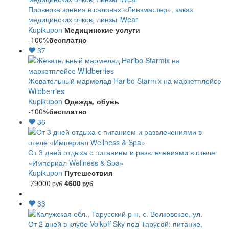
Проверка зрения в салонах «Линзмастер», заказ
медицинских очков, линзы iWear
Kupikupon
Медицинские услуги
-100%
бесплатно
37
Жевательный мармелад Haribo Starmix на маркетплейсе
Wildberries
Kupikupon
Одежда, обувь
-100%
бесплатно
36
От 3 дней отдыха с питанием и развлечениями в отеле
«Империал Wellness & Spa»
Kupikupon
Путешествия
79000
4600
руб
руб
33
От 2 дней в клубе Volkoff Sky под Тарусой: питание,