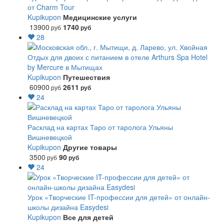
от Charm Tour
Kupikupon
Медицинские услуги
13900
1740
руб
руб
28
Отдых для двоих с питанием в отеле Arthurs Spa Hotel
by Mercure в Мытищах
Kupikupon
Путешествия
60900
2611
руб
руб
24
Расклад на картах Таро от таролога Ульяны
Вишневецкой
Kupikupon
Другие товары
3500
90
руб
руб
24
Урок «Творческие IT-профессии для детей» от онлайн-
школы дизайна Easydesi
Kupikupon
Все для детей