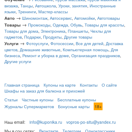
визажа
,
Танцы
,
Автошкола
,
Уроки, занятия
,
Иностранные
языки
,
Тренинги
,
Мастер-классы
→
Авто
Шиномонтаж
,
Автосервис
,
Автомойки
,
Автотовары
→
Товары
Промокоды
,
Одежда, Обувь
,
Товары для красоты
,
Товары для дома
,
Электроника
,
Планшеты
,
Чехлы для
гаджетов
,
Подарки
,
Продукты
,
Другие товары
→
Услуги
Фотоуслуги
,
Фотосессии
,
Все для детей
,
Доставка
цветов
,
Домашние животные
,
Компьютерная помощь
,
Для
бизнеса
,
Ремонт и уборка в доме
,
Организация праздников
,
Другие услуги
Главная страница
Купоны на карте
Контакты
О сайте
Шкафы на заказ для балкона и прихожей
Статьи
Частные купоны
Бесплатные купоны
Журналы Супермаркетов
Бонусные карты
18+
Наш email:
info@kuponika.ru
vopros-po-situ@yandex.ru
Мы в соц.сетях:
Вконтакте
Телеграм
Одноклассники