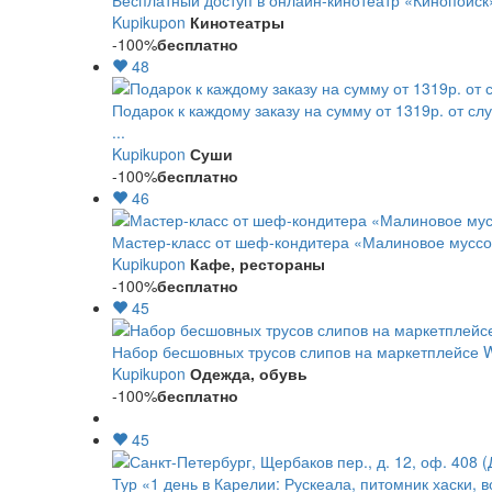
Бесплатный доступ в онлайн-кинотеатр «Кинопоиск
Kupikupon
Кинотеатры
-100%
бесплатно
48
Подарок к каждому заказу на сумму от 1319р. от сл
...
Kupikupon
Суши
-100%
бесплатно
46
Мастер-класс от шеф-кондитера «Малиновое мусс
Kupikupon
Кафе, рестораны
-100%
бесплатно
45
Набор бесшовных трусов слипов на маркетплейсе Wi
Kupikupon
Одежда, обувь
-100%
бесплатно
45
Тур «1 день в Карелии: Рускеала, питомник хаски, 