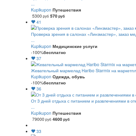
...
Kupikupon
Путешествия
5300
570
руб
руб
41
Проверка зрения в салонах «Линзмастер», заказ ме
...
Kupikupon
Медицинские услуги
-100%
бесплатно
37
Жевательный мармелад Haribo Starmix на маркетпле
Kupikupon
Одежда, обувь
-100%
бесплатно
36
От 3 дней отдыха с питанием и развлечениями в о
...
Kupikupon
Путешествия
79000
4600
руб
руб
33