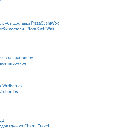
»
ужбы доставки PizzaSushiWok
овое пирожное»
ldberries
водопады» от Charm Travel