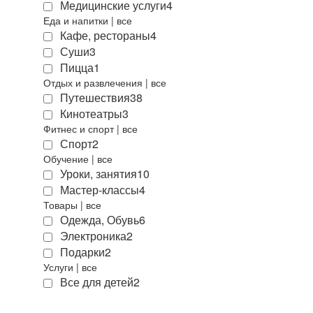
Медицинские услуги
4
Еда и напитки
|
все
Кафе, рестораны
4
Суши
3
Пицца
1
Отдых и развлечения
|
все
Путешествия
38
Кинотеатры
3
Фитнес и спорт
|
все
Спорт
2
Обучение
|
все
Уроки, занятия
10
Мастер-классы
4
Товары
|
все
Одежда, Обувь
6
Электроника
2
Подарки
2
Услуги
|
все
Все для детей
2