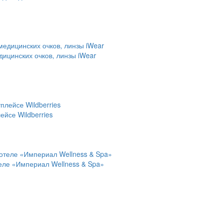
дицинских очков, линзы iWear
йсе Wildberries
теле «Империал Wellness & Spa»