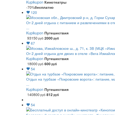
Kupikupon
Кинотеатры
-70%
бесплатно
120
От 2 дней отдыха с питанием и развлечениями в от
...
Kupikupon
Путешествия
93150
2000
руб
руб
67
От 2 дней отдыха для двоих в отеле «Вега Измайло
Kupikupon
Путешествия
18000
600
руб
руб
54
Отдых на турбазе «Покровские ворота»: питание, м
...
Kupikupon
Путешествия
140800
812
руб
руб
54