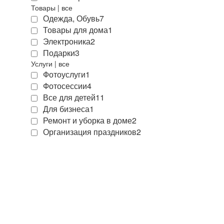
Товары
|
все
Одежда, Обувь
7
Товары для дома
1
Электроника
2
Подарки
3
Услуги
|
все
Фотоуслуги
1
Фотосессии
4
Все для детей
11
Для бизнеса
1
Ремонт и уборка в доме
2
Организация праздников
2