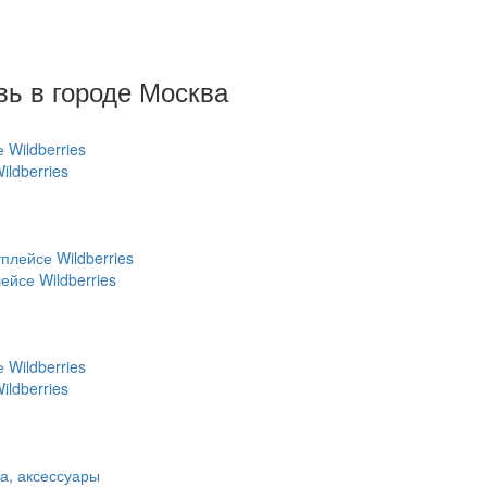
ь в городе Москва
ldberries
йсе Wildberries
ldberries