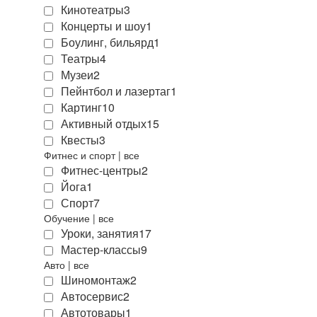
Кинотеатры
3
Концерты и шоу
1
Боулинг, бильярд
1
Театры
4
Музеи
2
Пейнтбол и лазертаг
1
Картинг
10
Активный отдых
15
Квесты
3
Фитнес и спорт
|
все
Фитнес-центры
2
Йога
1
Спорт
7
Обучение
|
все
Уроки, занятия
17
Мастер-классы
9
Авто
|
все
Шиномонтаж
2
Автосервис
2
Автотовары
1