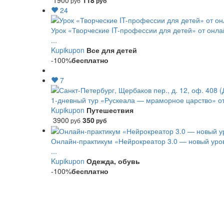
1900
118
руб
руб
24
Урок «Творческие IT-профессии для детей» от онл
...
Kupikupon
Все для детей
-100%
бесплатно
7
1-дневный тур «Рускеала — мраморное царство» от
Kupikupon
Путешествия
3900
350
руб
руб
Онлайн-практикум «Нейрокреатор 3.0 — новый уров
...
Kupikupon
Одежда, обувь
-100%
бесплатно