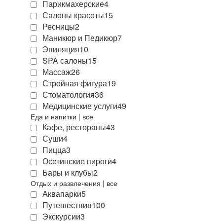
Парикмахерские
4
Салоны красоты
15
Ресницы
2
Маникюр и Педикюр
7
Эпиляция
10
SPA салоны
15
Массаж
26
Стройная фигура
19
Стоматология
36
Медицинские услуги
49
Еда и напитки
|
все
Кафе, рестораны
43
Суши
4
Пицца
3
Осетинские пироги
4
Бары и клубы
2
Отдых и развлечения
|
все
Аквапарки
5
Путешествия
100
Экскурсии
3