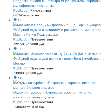
Подписка онлайн-кинотеатра FLEX: фильмы, сериалы,
мультфильмы и не только
Kupikupon
Кинотеатры
-70%
бесплатно
120
От 2 дней отдыха с питанием и развлечениями в отеле
Maxima Park в Подмосковье
Kupikupon
Путешествия
93150
2000
руб
руб
67
От 2 дней отдыха для двоих в отеле «Вега Измайлово» в
Москве
Kupikupon
Путешествия
18000
600
руб
руб
54
Отдых на турбазе «Покровские ворота»: питание,
мангал, бильярд и другое
Kupikupon
Путешествия
140800
812
руб
руб