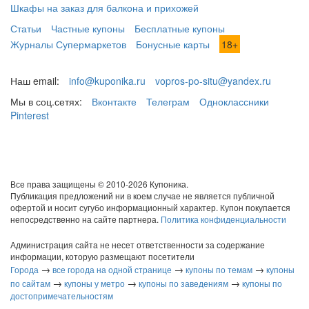
Шкафы на заказ для балкона и прихожей
Статьи
Частные купоны
Бесплатные купоны
Журналы Супермаркетов
Бонусные карты
18+
Наш email:
info@kuponika.ru
vopros-po-situ@yandex.ru
Мы в соц.сетях:
Вконтакте
Телеграм
Одноклассники
Pinterest
Все права защищены © 2010-2026 Купоника.
Публикация предложений ни в коем случае не является публичной
офертой и носит сугубо информационный характер. Купон покупается
непосредственно на сайте партнера.
Политика конфиденциальности
Администрация сайта не несет ответственности за содержание
информации, которую размещают посетители
→
→
→
Города
все города на одной странице
купоны по темам
купоны
→
→
→
по сайтам
купоны у метро
купоны по заведениям
купоны по
достопримечательностям