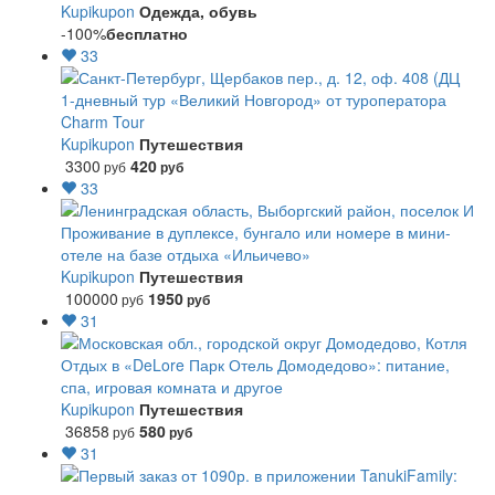
Kupikupon
Одежда, обувь
-100%
бесплатно
33
1-дневный тур «Великий Новгород» от туроператора
Charm Tour
Kupikupon
Путешествия
3300
420
руб
руб
33
Проживание в дуплексе, бунгало или номере в мини-
отеле на базе отдыха «Ильичево»
Kupikupon
Путешествия
100000
1950
руб
руб
31
Отдых в «DeLore Парк Отель Домодедово»: питание,
спа, игровая комната и другое
Kupikupon
Путешествия
36858
580
руб
руб
31