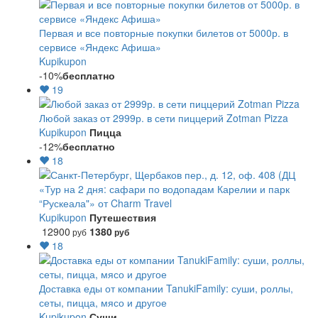
Первая и все повторные покупки билетов от 5000р. в
сервисе «Яндекс Афиша»
Kupikupon
-10%
бесплатно
19
Любой заказ от 2999р. в сети пиццерий Zotman Pizza
Kupikupon
Пицца
-12%
бесплатно
18
«Тур на 2 дня: сафари по водопадам Карелии и парк
“Рускеала"» от Charm Travel
Kupikupon
Путешествия
12900
1380
руб
руб
18
Доставка еды от компании TanukiFamily: суши, роллы,
сеты, пицца, мясо и другое
Kupikupon
Суши