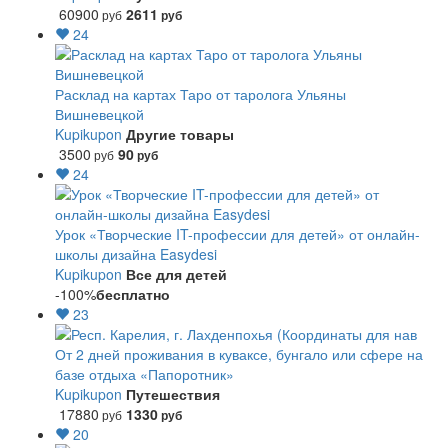
60900
2611
руб
руб
24
Расклад на картах Таро от таролога Ульяны
Вишневецкой
Kupikupon
Другие товары
3500
90
руб
руб
24
Урок «Творческие IT-профессии для детей» от онлайн-
школы дизайна Easydesi
Kupikupon
Все для детей
-100%
бесплатно
23
От 2 дней проживания в куваксе, бунгало или сфере на
базе отдыха «Папоротник»
Kupikupon
Путешествия
17880
1330
руб
руб
20