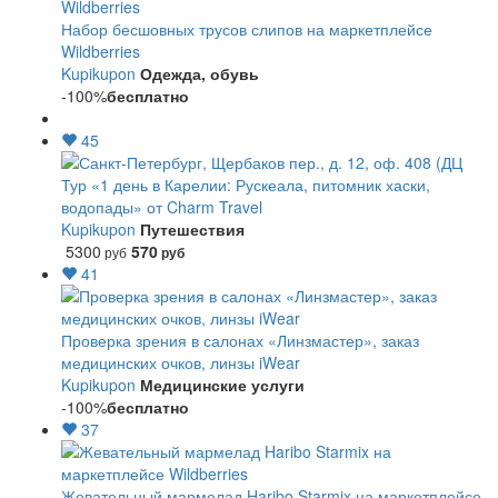
Набор бесшовных трусов слипов на маркетплейсе
Wildberries
Kupikupon
Одежда, обувь
-100%
бесплатно
45
Тур «1 день в Карелии: Рускеала, питомник хаски,
водопады» от Charm Travel
Kupikupon
Путешествия
5300
570
руб
руб
41
Проверка зрения в салонах «Линзмастер», заказ
медицинских очков, линзы iWear
Kupikupon
Медицинские услуги
-100%
бесплатно
37
Жевательный мармелад Haribo Starmix на маркетплейсе