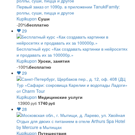
Первый заказ от 1090р. в приложении TanukiFamily:
роллы, суши, пицца и другое
Kupikupon
Суши
-20%
бесплатно
29
Бесплатный курс «Как создавать картинки в нейросетях
и продавать их за 100000р.»
Kupikupon
Уроки, занятия
-100%
бесплатно
29
Тур «Сафари: сокровища Карелии и водопады Ладоги»
от Charm Tour
Kupikupon
Медицинские услуги
13900
1740
руб
руб
28
Отдых для двоих с питанием в отеле Arthurs Spa Hotel
by Mercure в Мытищах
Kupikupon
Путешествия