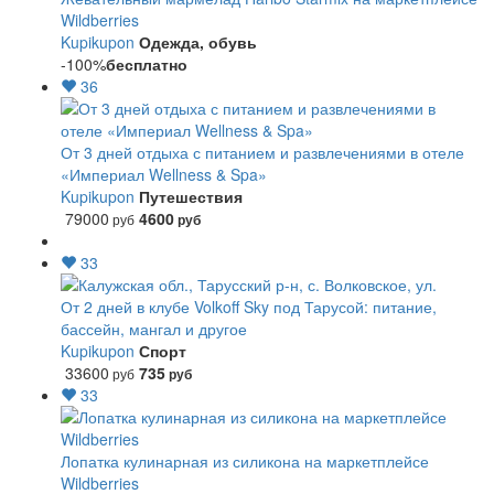
Wildberries
Kupikupon
Одежда, обувь
-100%
бесплатно
36
От 3 дней отдыха с питанием и развлечениями в отеле
«Империал Wellness & Spa»
Kupikupon
Путешествия
79000
4600
руб
руб
33
От 2 дней в клубе Volkoff Sky под Тарусой: питание,
бассейн, мангал и другое
Kupikupon
Спорт
33600
735
руб
руб
33
Лопатка кулинарная из силикона на маркетплейсе
Wildberries