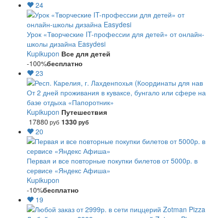
24
Урок «Творческие IT-профессии для детей» от онлайн-
школы дизайна Easydesi
Kupikupon
Все для детей
-100%
бесплатно
23
От 2 дней проживания в куваксе, бунгало или сфере на
базе отдыха «Папоротник»
Kupikupon
Путешествия
17880
1330
руб
руб
20
Первая и все повторные покупки билетов от 5000р. в
сервисе «Яндекс Афиша»
Kupikupon
-10%
бесплатно
19