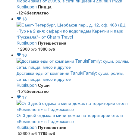
Любой заказ от 2999р. в сети пиццерий Zotman Pizza
Kupikupon
Пицца
-12%
бесплатно
18
«Тур на 2 дня: сафари по водопадам Карелии и парк
“Рускеала"» от Charm Travel
Kupikupon
Путешествия
12900
1380
руб
руб
18
Доставка еды от компании TanukiFamily: суши, роллы,
сеты, пицца, мясо и другое
Kupikupon
Суши
-15%
бесплатно
17
От 3 дней отдыха в мини-домах на территории отеля
«Компонент» в Подмосковье
Kupikupon
Путешествия
52600
1785
руб
руб