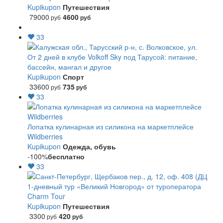
Kupikupon
Путешествия
79000
4600
руб
руб
33
От 2 дней в клубе Volkoff Sky под Тарусой: питание,
бассейн, мангал и другое
Kupikupon
Спорт
33600
735
руб
руб
33
Лопатка кулинарная из силикона на маркетплейсе
Wildberries
Kupikupon
Одежда, обувь
-100%
бесплатно
33
1-дневный тур «Великий Новгород» от туроператора
Charm Tour
Kupikupon
Путешествия
3300
420
руб
руб