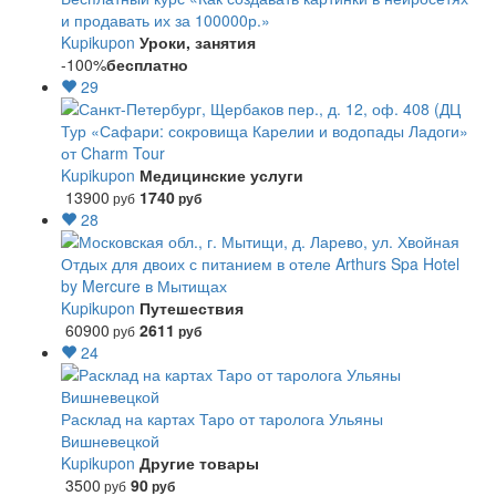
и продавать их за 100000р.»
Kupikupon
Уроки, занятия
-100%
бесплатно
29
Тур «Сафари: сокровища Карелии и водопады Ладоги»
от Charm Tour
Kupikupon
Медицинские услуги
13900
1740
руб
руб
28
Отдых для двоих с питанием в отеле Arthurs Spa Hotel
by Mercure в Мытищах
Kupikupon
Путешествия
60900
2611
руб
руб
24
Расклад на картах Таро от таролога Ульяны
Вишневецкой
Kupikupon
Другие товары
3500
90
руб
руб