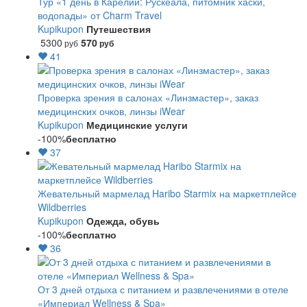
Тур «1 день в Карелии: Рускеала, питомник хаски,
водопады» от Charm Travel
Kupikupon
Путешествия
5300
570
руб
руб
41
Проверка зрения в салонах «Линзмастер», заказ
медицинских очков, линзы iWear
Kupikupon
Медицинские услуги
-100%
бесплатно
37
Жевательный мармелад Haribo Starmix на маркетплейсе
Wildberries
Kupikupon
Одежда, обувь
-100%
бесплатно
36
От 3 дней отдыха с питанием и развлечениями в отеле
«Империал Wellness & Spa»