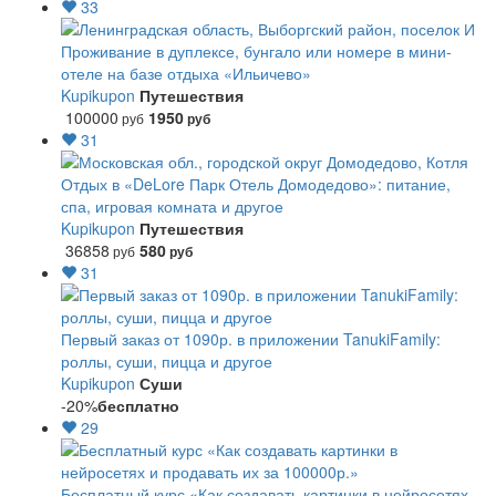
33
Проживание в дуплексе, бунгало или номере в мини-
отеле на базе отдыха «Ильичево»
Kupikupon
Путешествия
100000
1950
руб
руб
31
Отдых в «DeLore Парк Отель Домодедово»: питание,
спа, игровая комната и другое
Kupikupon
Путешествия
36858
580
руб
руб
31
Первый заказ от 1090р. в приложении TanukiFamily:
роллы, суши, пицца и другое
Kupikupon
Суши
-20%
бесплатно
29
Бесплатный курс «Как создавать картинки в нейросетях