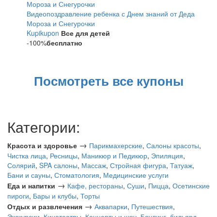
Видеопоздравление ребенка с Днем знаний от Деда
Мороза и Снегурочки
Kupikupon
Все для детей
-100%
бесплатно
Посмотреть все купоны
Категории:
→
Красота и здоровье
Парикмахерские
,
Салоны красоты
,
Чистка лица
,
Ресницы
,
Маникюр и Педикюр
,
Эпиляция
,
Солярий
,
SPA салоны
,
Массаж
,
Стройная фигура
,
Татуаж
,
Бани и сауны
,
Стоматология
,
Медицинские услуги
→
Еда и напитки
Кафе, рестораны
,
Суши
,
Пицца
,
Осетинские
пироги
,
Бары и клубы
,
Торты
→
Отдых и развлечения
Аквапарки
,
Путешествия
,
Экскурсии
,
Кинотеатры
,
Концерты и шоу
,
Боулинг, бильярд
,