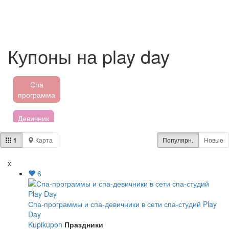
Купоны на play day
Спа
программа
Девичник
1
Карта
Популярн.
Новые
Аквапарки
x
Пятёрочка
6
Магнит
Спа-программы и спа-девичники в сети спа-студий Play
Перекресток
Day
Kupikupon
Праздники