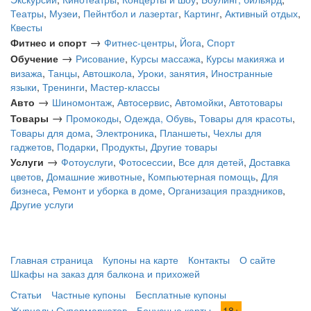
Театры
,
Музеи
,
Пейнтбол и лазертаг
,
Картинг
,
Активный отдых
,
Квесты
→
Фитнес и спорт
Фитнес-центры
,
Йога
,
Спорт
→
Обучение
Рисование
,
Курсы массажа
,
Курсы макияжа и
визажа
,
Танцы
,
Автошкола
,
Уроки, занятия
,
Иностранные
языки
,
Тренинги
,
Мастер-классы
→
Авто
Шиномонтаж
,
Автосервис
,
Автомойки
,
Автотовары
→
Товары
Промокоды
,
Одежда, Обувь
,
Товары для красоты
,
Товары для дома
,
Электроника
,
Планшеты
,
Чехлы для
гаджетов
,
Подарки
,
Продукты
,
Другие товары
→
Услуги
Фотоуслуги
,
Фотосессии
,
Все для детей
,
Доставка
цветов
,
Домашние животные
,
Компьютерная помощь
,
Для
бизнеса
,
Ремонт и уборка в доме
,
Организация праздников
,
Другие услуги
Главная страница
Купоны на карте
Контакты
О сайте
Шкафы на заказ для балкона и прихожей
Статьи
Частные купоны
Бесплатные купоны
Журналы Супермаркетов
Бонусные карты
18+