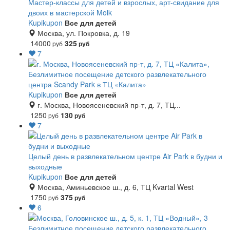
Мастер-классы для детей и взрослых, арт-свидание для
двоих в мастерской Molk
Kupikupon
Все для детей
Москва, ул. Покровка, д. 19
14000
325
руб
руб
7
Безлимитное посещение детского развлекательного
центра Scandy Park в ТЦ «Калита»
Kupikupon
Все для детей
г. Москва, Новоясеневский пр-т, д. 7, ТЦ...
1250
130
руб
руб
7
Целый день в развлекательном центре Air Park в будни и
выходные
Kupikupon
Все для детей
Москва, Аминьевское ш., д. 6, ТЦ Kvartal West
1750
375
руб
руб
6
Безлимитное посещение детского развлекательного