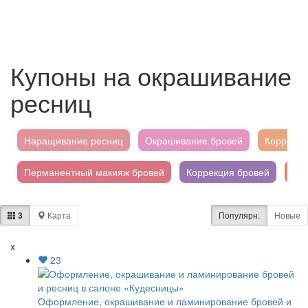
Купоны на окрашивание
ресниц
Наращивание ресниц
Окрашивание бровей
Коррекци
Перманентный макияж бровей
Коррекция бровей
Нар
Перманентный макияж
Наращивание волос
Ламинир
3
Карта
Популярн.
Новые
Оформление бровей
Маникюр
Форма бровей
Ок
x
23
Оформление, окрашивание и ламинирование бровей и