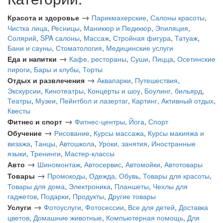
→
Красота и здоровье
Парикмахерские
,
Салоны красоты
,
Чистка лица
,
Ресницы
,
Маникюр и Педикюр
,
Эпиляция
,
Солярий
,
SPA салоны
,
Массаж
,
Стройная фигура
,
Татуаж
,
Бани и сауны
,
Стоматология
,
Медицинские услуги
→
Еда и напитки
Кафе, рестораны
,
Суши
,
Пицца
,
Осетинские
пироги
,
Бары и клубы
,
Торты
→
Отдых и развлечения
Аквапарки
,
Путешествия
,
Экскурсии
,
Кинотеатры
,
Концерты и шоу
,
Боулинг, бильярд
,
Театры
,
Музеи
,
Пейнтбол и лазертаг
,
Картинг
,
Активный отдых
,
Квесты
→
Фитнес и спорт
Фитнес-центры
,
Йога
,
Спорт
→
Обучение
Рисование
,
Курсы массажа
,
Курсы макияжа и
визажа
,
Танцы
,
Автошкола
,
Уроки, занятия
,
Иностранные
языки
,
Тренинги
,
Мастер-классы
→
Авто
Шиномонтаж
,
Автосервис
,
Автомойки
,
Автотовары
→
Товары
Промокоды
,
Одежда, Обувь
,
Товары для красоты
,
Товары для дома
,
Электроника
,
Планшеты
,
Чехлы для
гаджетов
,
Подарки
,
Продукты
,
Другие товары
→
Услуги
Фотоуслуги
,
Фотосессии
,
Все для детей
,
Доставка
цветов
,
Домашние животные
,
Компьютерная помощь
,
Для