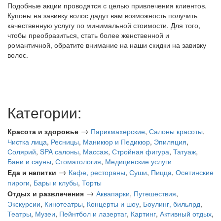
Подобные акции проводятся с целью привлечения клиентов.
Купоны на завивку волос дадут вам возможность получить
качественную услугу по минимальной стоимости. Для того,
чтобы преобразиться, стать более женственной и
романтичной, обратите внимание на наши скидки на завивку
волос.
Категории:
→
Красота и здоровье
Парикмахерские
,
Салоны красоты
,
Чистка лица
,
Ресницы
,
Маникюр и Педикюр
,
Эпиляция
,
Солярий
,
SPA салоны
,
Массаж
,
Стройная фигура
,
Татуаж
,
Бани и сауны
,
Стоматология
,
Медицинские услуги
→
Еда и напитки
Кафе, рестораны
,
Суши
,
Пицца
,
Осетинские
пироги
,
Бары и клубы
,
Торты
→
Отдых и развлечения
Аквапарки
,
Путешествия
,
Экскурсии
,
Кинотеатры
,
Концерты и шоу
,
Боулинг, бильярд
,
Театры
,
Музеи
,
Пейнтбол и лазертаг
,
Картинг
,
Активный отдых
,