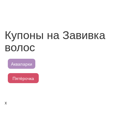
Купоны на Завивка
волос
Аквапарки
Пятёрочка
Магнит
x
Перекресток
Лента