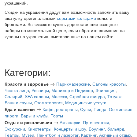
украшений.
Скидки на украшения дадут вам возможность заполнить вашу
шкатулку оригинальными
серьгами
кольцами
колье и
брошками. Вы сможете купить дорогостоящие изящные
наборы по минимальной цене, если обратите внимание на
купоны на украшения, выставленные на нашем сайте.
Категории:
→
Красота и здоровье
Парикмахерские
,
Салоны красоты
,
Чистка лица
,
Ресницы
,
Маникюр и Педикюр
,
Эпиляция
,
Солярий
,
SPA салоны
,
Массаж
,
Стройная фигура
,
Татуаж
,
Бани и сауны
,
Стоматология
,
Медицинские услуги
→
Еда и напитки
Кафе, рестораны
,
Суши
,
Пицца
,
Осетинские
пироги
,
Бары и клубы
,
Торты
→
Отдых и развлечения
Аквапарки
,
Путешествия
,
Экскурсии
,
Кинотеатры
,
Концерты и шоу
,
Боулинг, бильярд
,
Театры
,
Музеи
,
Пейнтбол и лазертаг
,
Картинг
,
Активный отдых
,