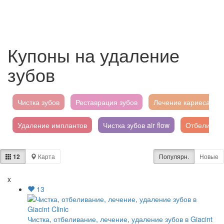
Купоны на удаление
зубов
Чистка зубов
Реставрация зубов
Лечение кариеса
Удаление имплантов
Чистка зубов air flow
Отбеливани
Имплантация зубов
Удаление тату
Имплантат
Пр
12
Карта
Популярн.
Новые
x
13
Чистка, отбеливание, лечение, удаление зубов в Giacint