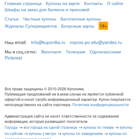
Главная страница
Купоны на карте
Контакты
О сайте
Шкафы на заказ для балкона и прихожей
Статьи
Частные купоны
Бесплатные купоны
Журналы Супермаркетов
Бонусные карты
18+
Наш email:
info@kuponika.ru
vopros-po-situ@yandex.ru
Мы в соц.сетях:
Вконтакте
Телеграм
Одноклассники
Pinterest
Все права защищены © 2010-2026 Купоника.
Публикация предложений ни в коем случае не является публичной
офертой и носит сугубо информационный характер. Купон покупается
непосредственно на сайте партнера.
Политика конфиденциальности
Администрация сайта не несет ответственности за содержание
информации, которую размещают посетители
→
→
→
Города
все города на одной странице
купоны по темам
купоны
→
→
→
по сайтам
купоны у метро
купоны по заведениям
купоны по
достопримечательностям