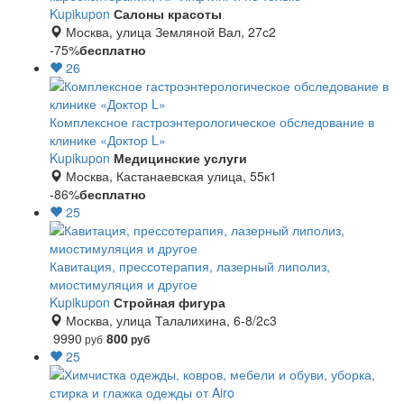
Kupikupon
Салоны красоты
Москва, улица Земляной Вал, 27с2
-75%
бесплатно
26
Комплексное гастроэнтерологическое обследование в
клинике «Доктор L»
Kupikupon
Медицинские услуги
Москва, Кастанаевская улица, 55к1
-86%
бесплатно
25
Кавитация, прессотерапия, лазерный липолиз,
миостимуляция и другое
Kupikupon
Стройная фигура
Москва, улица Талалихина, 6-8/2с3
9990
800
руб
руб
25