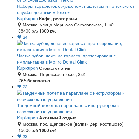
Наборы тарталеток с жульеном, паштетом и не только от
службы доставки «Пекло»
Kupikupon
Кафе, рестораны
Москва, улица Маршала Соколовского, 11к2
38400
1300
руб
руб
24
Чистка зубов, лечение кариеса, протезирование,
имплантация в Monro Dental Clinic
Kupikupon
Стоматология
Москва, Перовское шоссе, 2к2
-76%
бесплатно
23
Тандемный полет на параплане с инструктором и
возможностью управления
Kupikupon
Активный отдых
Москва, пос. Щаповское (вблизи дер. Костишово)
15000
1000
руб
руб
23