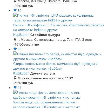
Москва, 3-я улица Ямского Поля, 2к4
-20%
100
руб
30
Пилинг, RF-лифтинг, LPG-массаж, криолиполиз, терапия
на аппарате Indiba и другое
Kupikupon
Стройная фигура
г. Москва, Семеновская пл., д. 7, к. 17А, 3 этаж
-40%
бесплатно
30
Стирка постельного белья, химчистка шуб, одежды и
другого в химчистках «Бабблз»
Kupikupon
Другие услуги
Москва, Ленинский проспект, 113/1
-50%
180
руб
27
Чистка лица, фотоомоложение, пилинг,
карбокситерапия, RF-лифтинг и не только