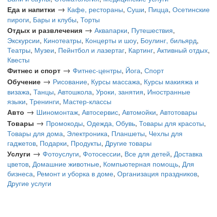
→
Еда и напитки
Кафе, рестораны
,
Суши
,
Пицца
,
Осетинские
пироги
,
Бары и клубы
,
Торты
→
Отдых и развлечения
Аквапарки
,
Путешествия
,
Экскурсии
,
Кинотеатры
,
Концерты и шоу
,
Боулинг, бильярд
,
Театры
,
Музеи
,
Пейнтбол и лазертаг
,
Картинг
,
Активный отдых
,
Квесты
→
Фитнес и спорт
Фитнес-центры
,
Йога
,
Спорт
→
Обучение
Рисование
,
Курсы массажа
,
Курсы макияжа и
визажа
,
Танцы
,
Автошкола
,
Уроки, занятия
,
Иностранные
языки
,
Тренинги
,
Мастер-классы
→
Авто
Шиномонтаж
,
Автосервис
,
Автомойки
,
Автотовары
→
Товары
Промокоды
,
Одежда, Обувь
,
Товары для красоты
,
Товары для дома
,
Электроника
,
Планшеты
,
Чехлы для
гаджетов
,
Подарки
,
Продукты
,
Другие товары
→
Услуги
Фотоуслуги
,
Фотосессии
,
Все для детей
,
Доставка
цветов
,
Домашние животные
,
Компьютерная помощь
,
Для
бизнеса
,
Ремонт и уборка в доме
,
Организация праздников
,
Другие услуги