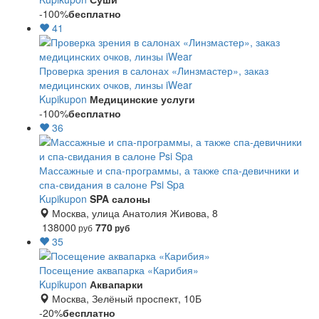
-100%
бесплатно
41
Проверка зрения в салонах «Линзмастер», заказ
медицинских очков, линзы iWear
Kupikupon
Медицинские услуги
-100%
бесплатно
36
Массажные и спа-программы, а также спа-девичники и
спа-свидания в салоне Psi Spa
Kupikupon
SPA салоны
Москва, улица Анатолия Живова, 8
138000
770
руб
руб
35
Посещение аквапарка «Карибия»
Kupikupon
Аквапарки
Москва, Зелёный проспект, 10Б
-20%
бесплатно