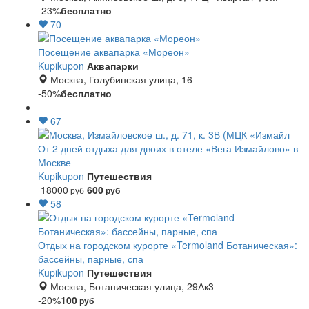
-23%
бесплатно
70
Посещение аквапарка «Мореон»
Kupikupon
Аквапарки
Москва, Голубинская улица, 16
-50%
бесплатно
67
От 2 дней отдыха для двоих в отеле «Вега Измайлово» в
Москве
Kupikupon
Путешествия
18000
600
руб
руб
58
Отдых на городском курорте «Termoland Ботаническая»:
бассейны, парные, спа
Kupikupon
Путешествия
Москва, Ботаническая улица, 29Ак3
-20%
100
руб