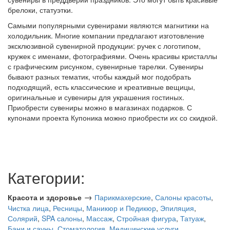
брелоки, статуэтки.
Самыми популярными сувенирами являются магнитики на
холодильник. Многие компании предлагают изготовление
эксклюзивной сувенирной продукции: ручек с логотипом,
кружек с именами, фотографиями. Очень красивы кристаллы
с графическим рисунком, сувенирные тарелки. Сувениры
бывают разных тематик, чтобы каждый мог подобрать
подходящий, есть классические и креативные вещицы,
оригинальные и сувениры для украшения гостиных.
Приобрести сувениры можно в магазинах подарков. С
купонами проекта Купоника можно приобрести их со скидкой.
Категории:
→
Красота и здоровье
Парикмахерские
,
Салоны красоты
,
Чистка лица
,
Ресницы
,
Маникюр и Педикюр
,
Эпиляция
,
Солярий
,
SPA салоны
,
Массаж
,
Стройная фигура
,
Татуаж
,
Бани и сауны
,
Стоматология
,
Медицинские услуги