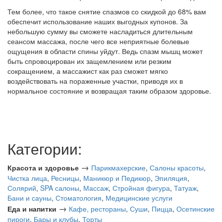
Тем более, что такое снятие спазмов со скидкой до 68% вам
обеспечит использование наших выгодных купонов. За
небольшую сумму вы сможете насладиться длительным
сеансом массажа, после чего все неприятные болевые
ощущения в области спины уйдут. Ведь спазм мышц может
быть спровоцирован их защемлением или резким
сокращением, а массажист как раз сможет мягко
воздействовать на пораженные участки, приводя их в
нормальное состояние и возвращая таким образом здоровье.
Категории:
→
Красота и здоровье
Парикмахерские
,
Салоны красоты
,
Чистка лица
,
Ресницы
,
Маникюр и Педикюр
,
Эпиляция
,
Солярий
,
SPA салоны
,
Массаж
,
Стройная фигура
,
Татуаж
,
Бани и сауны
,
Стоматология
,
Медицинские услуги
→
Еда и напитки
Кафе, рестораны
,
Суши
,
Пицца
,
Осетинские
пироги
,
Бары и клубы
,
Торты