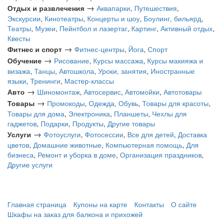
→
Отдых и развлечения
Аквапарки
,
Путешествия
,
Экскурсии
,
Кинотеатры
,
Концерты и шоу
,
Боулинг, бильярд
,
Театры
,
Музеи
,
Пейнтбол и лазертаг
,
Картинг
,
Активный отдых
,
Квесты
→
Фитнес и спорт
Фитнес-центры
,
Йога
,
Спорт
→
Обучение
Рисование
,
Курсы массажа
,
Курсы макияжа и
визажа
,
Танцы
,
Автошкола
,
Уроки, занятия
,
Иностранные
языки
,
Тренинги
,
Мастер-классы
→
Авто
Шиномонтаж
,
Автосервис
,
Автомойки
,
Автотовары
→
Товары
Промокоды
,
Одежда, Обувь
,
Товары для красоты
,
Товары для дома
,
Электроника
,
Планшеты
,
Чехлы для
гаджетов
,
Подарки
,
Продукты
,
Другие товары
→
Услуги
Фотоуслуги
,
Фотосессии
,
Все для детей
,
Доставка
цветов
,
Домашние животные
,
Компьютерная помощь
,
Для
бизнеса
,
Ремонт и уборка в доме
,
Организация праздников
,
Другие услуги
Главная страница
Купоны на карте
Контакты
О сайте
Шкафы на заказ для балкона и прихожей