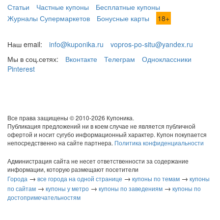
Статьи
Частные купоны
Бесплатные купоны
Журналы Супермаркетов
Бонусные карты
18+
Наш email:
info@kuponika.ru
vopros-po-situ@yandex.ru
Мы в соц.сетях:
Вконтакте
Телеграм
Одноклассники
Pinterest
Все права защищены © 2010-2026 Купоника.
Публикация предложений ни в коем случае не является публичной
офертой и носит сугубо информационный характер. Купон покупается
непосредственно на сайте партнера.
Политика конфиденциальности
Администрация сайта не несет ответственности за содержание
информации, которую размещают посетители
→
→
→
Города
все города на одной странице
купоны по темам
купоны
→
→
→
по сайтам
купоны у метро
купоны по заведениям
купоны по
достопримечательностям