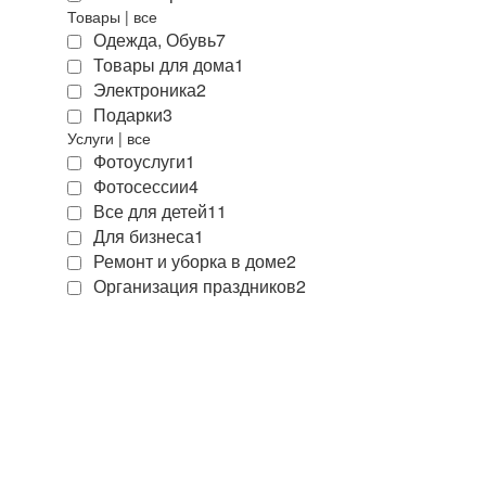
Товары
|
все
Одежда, Обувь
7
Товары для дома
1
Электроника
2
Подарки
3
Услуги
|
все
Фотоуслуги
1
Фотосессии
4
Все для детей
11
Для бизнеса
1
Ремонт и уборка в доме
2
Организация праздников
2