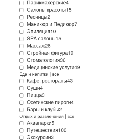
Парикмахерские
4
Салоны красоты
15
Ресницы
2
Маникюр и Педикюр
7
Эпиляция
10
SPA салоны
15
Массаж
26
Стройная фигура
19
Стоматология
36
Медицинские услуги
49
Еда и напитки
|
все
Кафе, рестораны
43
Суши
4
Пицца
3
Осетинские пироги
4
Бары и клубы
2
Отдых и развлечения
|
все
Аквапарки
5
Путешествия
100
Экскурсии
3