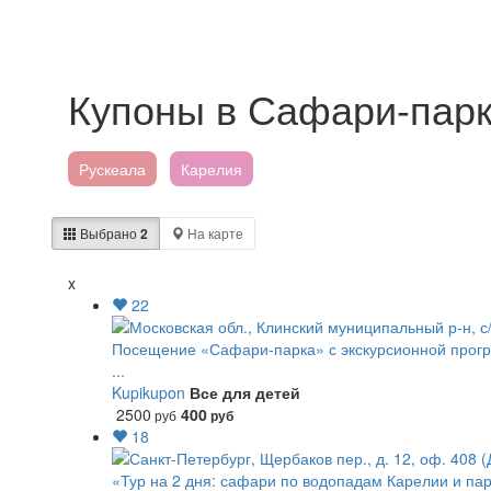
Купоны в Сафари-пар
Рускеала
Карелия
Выбрано
2
На карте
x
22
Посещение «Сафари-парка» с экскурсионной прогр
...
Kupikupon
Все для детей
2500
400
руб
руб
18
«Тур на 2 дня: сафари по водопадам Карелии и пар