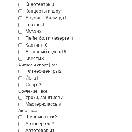
Кинотеатры
3
Концерты и шоу
1
Боулинг, бильярд
1
Театры
4
Музеи
2
Пейнтбол и лазертаг
1
Картинг
10
Активный отдых
15
Квесты
3
Фитнес и спорт
|
все
Фитнес-центры
2
Йога
1
Спорт
7
Обучение
|
все
Уроки, занятия
17
Мастер-классы
9
Авто
|
все
Шиномонтаж
2
Автосервис
2
Автотовары
1