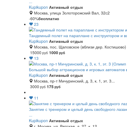
...
Kupikupon
Активный отдых
Москва, улица Золоторожский Вал, 32с2
-60%
бесплатно
23
Тандемный полет на параплане с инструктором и 
Kupikupon
Активный отдых
Москва, пос. Щаповское (вблизи дер. Костишово)
15000
1000
руб
руб
13
Большой выбор аттракционов и игровых автоматов 
Kupikupon
Активный отдых
Москва, пр-т Мичуринский, д. 3, к. 1, эт. 3...
3000
175
руб
руб
11
Занятие с тренером и целый день свободного лаза
...
Kupikupon
Активный отдых
г. Москва, ул. Вятская, д. 27, к. 12