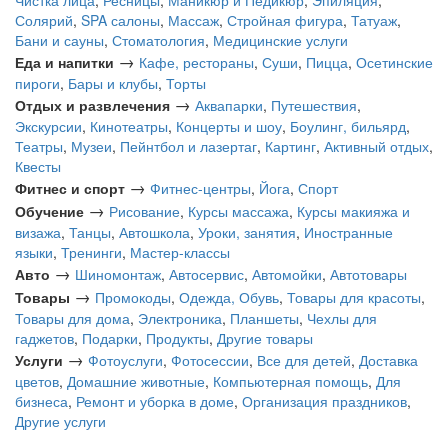
Чистка лица
,
Ресницы
,
Маникюр и Педикюр
,
Эпиляция
,
Солярий
,
SPA салоны
,
Массаж
,
Стройная фигура
,
Татуаж
,
Бани и сауны
,
Стоматология
,
Медицинские услуги
→
Еда и напитки
Кафе, рестораны
,
Суши
,
Пицца
,
Осетинские
пироги
,
Бары и клубы
,
Торты
→
Отдых и развлечения
Аквапарки
,
Путешествия
,
Экскурсии
,
Кинотеатры
,
Концерты и шоу
,
Боулинг, бильярд
,
Театры
,
Музеи
,
Пейнтбол и лазертаг
,
Картинг
,
Активный отдых
,
Квесты
→
Фитнес и спорт
Фитнес-центры
,
Йога
,
Спорт
→
Обучение
Рисование
,
Курсы массажа
,
Курсы макияжа и
визажа
,
Танцы
,
Автошкола
,
Уроки, занятия
,
Иностранные
языки
,
Тренинги
,
Мастер-классы
→
Авто
Шиномонтаж
,
Автосервис
,
Автомойки
,
Автотовары
→
Товары
Промокоды
,
Одежда, Обувь
,
Товары для красоты
,
Товары для дома
,
Электроника
,
Планшеты
,
Чехлы для
гаджетов
,
Подарки
,
Продукты
,
Другие товары
→
Услуги
Фотоуслуги
,
Фотосессии
,
Все для детей
,
Доставка
цветов
,
Домашние животные
,
Компьютерная помощь
,
Для
бизнеса
,
Ремонт и уборка в доме
,
Организация праздников
,
Другие услуги