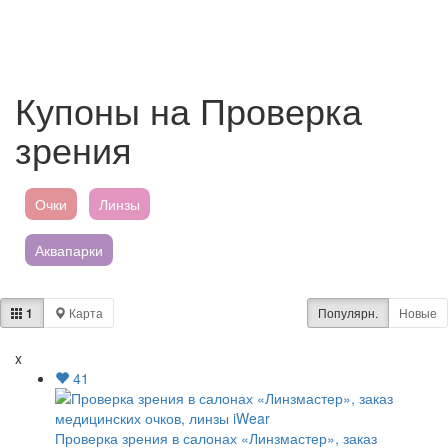
Купоны на Проверка
зрения
Очки
Линзы
Аквапарки
Пятёрочка
1
Карта
Популярн.
Новые
Магнит
x
41
Перекресток
Лента
Проверка зрения в салонах «Линзмастер», заказ