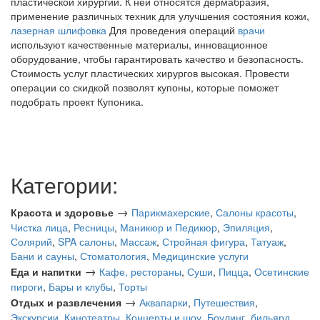
пластической хирургии. К ней относятся дермабразия,
применение различных техник для улучшения состояния кожи,
лазерная шлифовка
Для проведения операций
врачи
используют качественные материалы, инновационное
оборудование, чтобы гарантировать качество и безопасность.
Стоимость услуг пластических хирургов высокая. Провести
операции со скидкой позволят купоны, которые поможет
подобрать проект Купоника.
Категории:
→
Красота и здоровье
Парикмахерские
,
Салоны красоты
,
Чистка лица
,
Ресницы
,
Маникюр и Педикюр
,
Эпиляция
,
Солярий
,
SPA салоны
,
Массаж
,
Стройная фигура
,
Татуаж
,
Бани и сауны
,
Стоматология
,
Медицинские услуги
→
Еда и напитки
Кафе, рестораны
,
Суши
,
Пицца
,
Осетинские
пироги
,
Бары и клубы
,
Торты
→
Отдых и развлечения
Аквапарки
,
Путешествия
,
Экскурсии
,
Кинотеатры
,
Концерты и шоу
,
Боулинг, бильярд
,