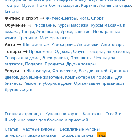
Театры
,
Музеи
,
Пейнтбол и лазертаг
,
Картинг
,
Активный отдых
,
Квесты
→
Фитнес и спорт
Фитнес-центры
,
Йога
,
Спорт
→
Обучение
Рисование
,
Курсы массажа
,
Курсы макияжа и
визажа
,
Танцы
,
Автошкола
,
Уроки, занятия
,
Иностранные
языки
,
Тренинги
,
Мастер-классы
→
Авто
Шиномонтаж
,
Автосервис
,
Автомойки
,
Автотовары
→
Товары
Промокоды
,
Одежда, Обувь
,
Товары для красоты
,
Товары для дома
,
Электроника
,
Планшеты
,
Чехлы для
гаджетов
,
Подарки
,
Продукты
,
Другие товары
→
Услуги
Фотоуслуги
,
Фотосессии
,
Все для детей
,
Доставка
цветов
,
Домашние животные
,
Компьютерная помощь
,
Для
бизнеса
,
Ремонт и уборка в доме
,
Организация праздников
,
Другие услуги
Главная страница
Купоны на карте
Контакты
О сайте
Шкафы на заказ для балкона и прихожей
Статьи
Частные купоны
Бесплатные купоны
Журналы Супермаркетов
Бонусные карты
18+