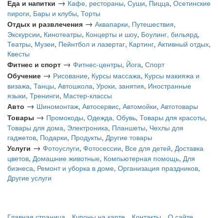
→
Еда и напитки
Кафе, рестораны
,
Суши
,
Пицца
,
Осетинские
пироги
,
Бары и клубы
,
Торты
→
Отдых и развлечения
Аквапарки
,
Путешествия
,
Экскурсии
,
Кинотеатры
,
Концерты и шоу
,
Боулинг, бильярд
,
Театры
,
Музеи
,
Пейнтбол и лазертаг
,
Картинг
,
Активный отдых
,
Квесты
→
Фитнес и спорт
Фитнес-центры
,
Йога
,
Спорт
→
Обучение
Рисование
,
Курсы массажа
,
Курсы макияжа и
визажа
,
Танцы
,
Автошкола
,
Уроки, занятия
,
Иностранные
языки
,
Тренинги
,
Мастер-классы
→
Авто
Шиномонтаж
,
Автосервис
,
Автомойки
,
Автотовары
→
Товары
Промокоды
,
Одежда, Обувь
,
Товары для красоты
,
Товары для дома
,
Электроника
,
Планшеты
,
Чехлы для
гаджетов
,
Подарки
,
Продукты
,
Другие товары
→
Услуги
Фотоуслуги
,
Фотосессии
,
Все для детей
,
Доставка
цветов
,
Домашние животные
,
Компьютерная помощь
,
Для
бизнеса
,
Ремонт и уборка в доме
,
Организация праздников
,
Другие услуги
Главная страница
Купоны на карте
Контакты
О сайте