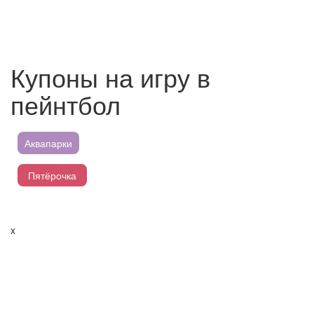
Купоны на игру в
пейнтбол
Аквапарки
Пятёрочка
Магнит
x
Перекресток
Лента