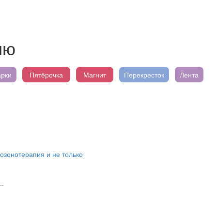
ию
арки
Пятёрочка
Магнит
Перекресток
Лента
озонотерапия и не только
..