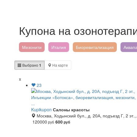
Купона на озонотерап
Мезонити
Италия
Биоревитализация
Аквап
Выбрано
1
На карте
x
23
Инъекции «Ботокса», биоревитализация, мезонити, 
...
Kupikupon
Салоны красоты
Москва, Ходынский бул., д. 20А, подъезд Г, 2 эт.,.
120000
600
руб
руб