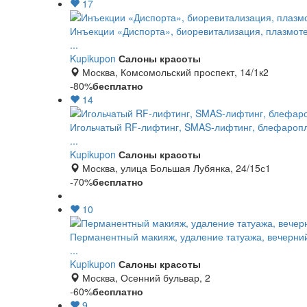
17
Инъекции «Диспорта», биоревитализация, плазмоте
...
Kupikupon
Салоны красоты
Москва, Комсомольский проспект, 14/1к2
-80%
бесплатно
14
Игольчатый RF-лифтинг, SMAS-лифтинг, блефаропла
...
Kupikupon
Салоны красоты
Москва, улица Большая Лубянка, 24/15с1
-70%
бесплатно
10
Перманентный макияж, удаление татуажа, вечерний
...
Kupikupon
Салоны красоты
Москва, Осенний бульвар, 2
-60%
бесплатно
9