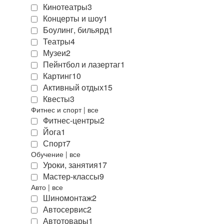
Кинотеатры
3
Концерты и шоу
1
Боулинг, бильярд
1
Театры
4
Музеи
2
Пейнтбол и лазертаг
1
Картинг
10
Активный отдых
15
Квесты
3
Фитнес и спорт
|
все
Фитнес-центры
2
Йога
1
Спорт
7
Обучение
|
все
Уроки, занятия
17
Мастер-классы
9
Авто
|
все
Шиномонтаж
2
Автосервис
2
Автотовары
1