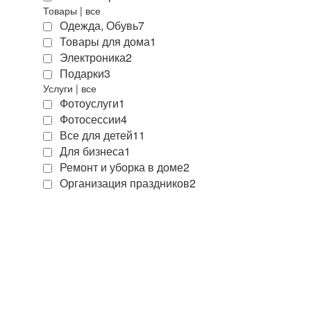
Товары
|
все
Одежда, Обувь
7
Товары для дома
1
Электроника
2
Подарки
3
Услуги
|
все
Фотоуслуги
1
Фотосессии
4
Все для детей
11
Для бизнеса
1
Ремонт и уборка в доме
2
Организация праздников
2