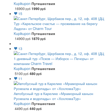
Kupikupon
Путешествия
16900
1990
руб
руб
15
Тур «Карельское счастье — проживание на берегу
Ладоги» от Charm Tour
Kupikupon
Путешествия
14900
1870
руб
руб
13
1-дневный тур «Псков — Изборск — Печоры» от
компании Charm Travel
Kupikupon
Путешествия
5100
480
руб
руб
11
Автобусный тур в Карелию «Мраморный каньон
Рускеала и водопады» от «ХохломаТур»
Kupikupon
Путешествия
4490
440
руб
руб