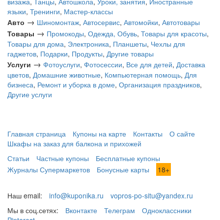
визажа
,
Танцы
,
Автошкола
,
Уроки, занятия
,
Иностранные
языки
,
Тренинги
,
Мастер-классы
→
Авто
Шиномонтаж
,
Автосервис
,
Автомойки
,
Автотовары
→
Товары
Промокоды
,
Одежда, Обувь
,
Товары для красоты
,
Товары для дома
,
Электроника
,
Планшеты
,
Чехлы для
гаджетов
,
Подарки
,
Продукты
,
Другие товары
→
Услуги
Фотоуслуги
,
Фотосессии
,
Все для детей
,
Доставка
цветов
,
Домашние животные
,
Компьютерная помощь
,
Для
бизнеса
,
Ремонт и уборка в доме
,
Организация праздников
,
Другие услуги
Главная страница
Купоны на карте
Контакты
О сайте
Шкафы на заказ для балкона и прихожей
Статьи
Частные купоны
Бесплатные купоны
Журналы Супермаркетов
Бонусные карты
18+
Наш email:
info@kuponika.ru
vopros-po-situ@yandex.ru
Мы в соц.сетях:
Вконтакте
Телеграм
Одноклассники