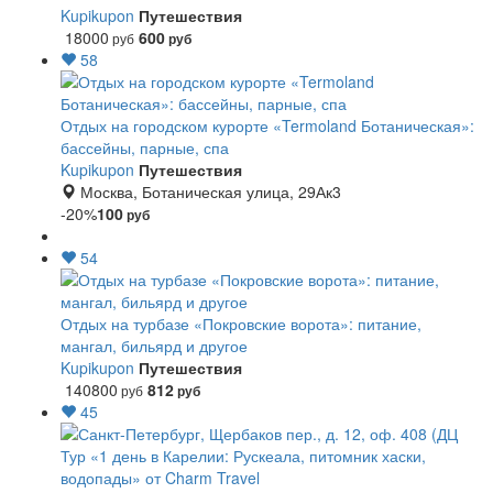
Kupikupon
Путешествия
18000
600
руб
руб
58
Отдых на городском курорте «Termoland Ботаническая»:
бассейны, парные, спа
Kupikupon
Путешествия
Москва, Ботаническая улица, 29Ак3
-20%
100
руб
54
Отдых на турбазе «Покровские ворота»: питание,
мангал, бильярд и другое
Kupikupon
Путешествия
140800
812
руб
руб
45
Тур «1 день в Карелии: Рускеала, питомник хаски,
водопады» от Charm Travel