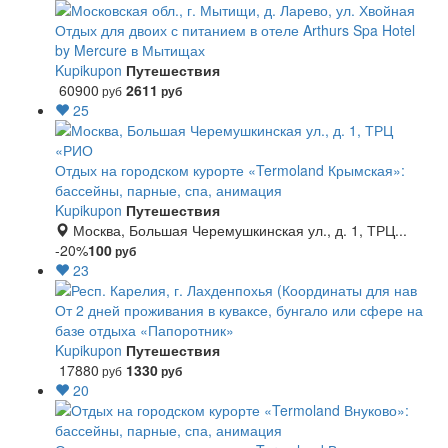
Отдых для двоих с питанием в отеле Arthurs Spa Hotel
by Mercure в Мытищах
Kupikupon
Путешествия
60900
2611
руб
руб
25
Отдых на городском курорте «Termoland Крымская»:
бассейны, парные, спа, анимация
Kupikupon
Путешествия
Москва, Большая Черемушкинская ул., д. 1, ТРЦ...
-20%
100
руб
23
От 2 дней проживания в куваксе, бунгало или сфере на
базе отдыха «Папоротник»
Kupikupon
Путешествия
17880
1330
руб
руб
20