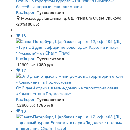
Отдых на городском курорте «Termoland Внуково»:
бассейны, парные, спа, анимация
Kupikupon
Путешествия
Москва, д. Лапшинка, д. 8Д, Premium Outlet Vnukovo
-20%
100
руб
18
«Тур на 2 дня: сафари по водопадам Карелии и парк
“Рускеала"» от Charm Travel
Kupikupon
Путешествия
12900
1380
руб
руб
17
От 3 дней отдыха в мини-домах на территории отеля
«Компонент» в Подмосковье
Kupikupon
Путешествия
52600
1785
руб
руб
16
1-дневный тур на Валаам и в парк «Ладожские шхеры»
от компании Charm Travel