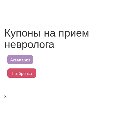
Купоны на прием
невролога
Аквапарки
Пятёрочка
Магнит
x
Перекресток
Лента