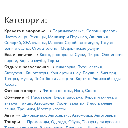
Категории:
→
Красота и здоровье
Парикмахерские
,
Салоны красоты
,
Чистка лица
,
Ресницы
,
Маникюр и Педикюр
,
Эпиляция
,
Солярий
,
SPA салоны
,
Массаж
,
Стройная фигура
,
Татуаж
,
Бани и сауны
,
Стоматология
,
Медицинские услуги
→
Еда и напитки
Кафе, рестораны
,
Суши
,
Пицца
,
Осетинские
пироги
,
Бары и клубы
,
Торты
→
Отдых и развлечения
Аквапарки
,
Путешествия
,
Экскурсии
,
Кинотеатры
,
Концерты и шоу
,
Боулинг, бильярд
,
Театры
,
Музеи
,
Пейнтбол и лазертаг
,
Картинг
,
Активный отдых
,
Квесты
→
Фитнес и спорт
Фитнес-центры
,
Йога
,
Спорт
→
Обучение
Рисование
,
Курсы массажа
,
Курсы макияжа и
визажа
,
Танцы
,
Автошкола
,
Уроки, занятия
,
Иностранные
языки
,
Тренинги
,
Мастер-классы
→
Авто
Шиномонтаж
,
Автосервис
,
Автомойки
,
Автотовары
→
Товары
Промокоды
,
Одежда, Обувь
,
Товары для красоты
,
Товары для дома
,
Электроника
,
Планшеты
,
Чехлы для