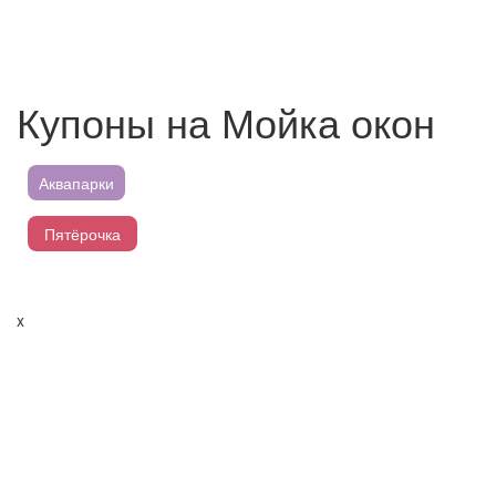
Купоны на Мойка окон
Аквапарки
Пятёрочка
Магнит
x
Перекресток
Лента