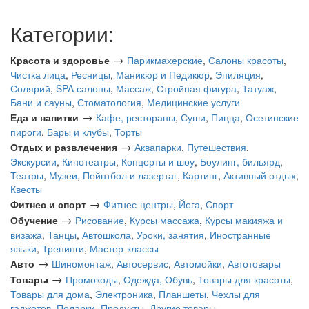
Категории:
→
Красота и здоровье
Парикмахерские
,
Салоны красоты
,
Чистка лица
,
Ресницы
,
Маникюр и Педикюр
,
Эпиляция
,
Солярий
,
SPA салоны
,
Массаж
,
Стройная фигура
,
Татуаж
,
Бани и сауны
,
Стоматология
,
Медицинские услуги
→
Еда и напитки
Кафе, рестораны
,
Суши
,
Пицца
,
Осетинские
пироги
,
Бары и клубы
,
Торты
→
Отдых и развлечения
Аквапарки
,
Путешествия
,
Экскурсии
,
Кинотеатры
,
Концерты и шоу
,
Боулинг, бильярд
,
Театры
,
Музеи
,
Пейнтбол и лазертаг
,
Картинг
,
Активный отдых
,
Квесты
→
Фитнес и спорт
Фитнес-центры
,
Йога
,
Спорт
→
Обучение
Рисование
,
Курсы массажа
,
Курсы макияжа и
визажа
,
Танцы
,
Автошкола
,
Уроки, занятия
,
Иностранные
языки
,
Тренинги
,
Мастер-классы
→
Авто
Шиномонтаж
,
Автосервис
,
Автомойки
,
Автотовары
→
Товары
Промокоды
,
Одежда, Обувь
,
Товары для красоты
,
Товары для дома
,
Электроника
,
Планшеты
,
Чехлы для
гаджетов
,
Подарки
,
Продукты
,
Другие товары