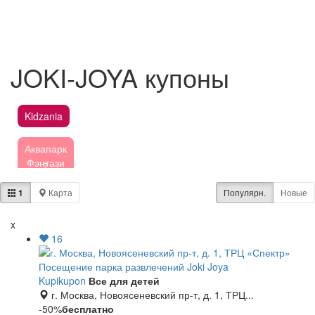
JOKI-JOYA купоны
Kidzania
Аквапарк
Фэнтази
7
1
Карта
Популярн.
Новые
Аквапарк
Аква
18
Юна
x
16
Батутный
Посещение парка развлечений Joki Joya
89
центр
Kupikupon
Все для детей
г. Москва, Новоясеневский пр-т, д. 1, ТРЦ...
Зоопарк
42
-50%
бесплатно