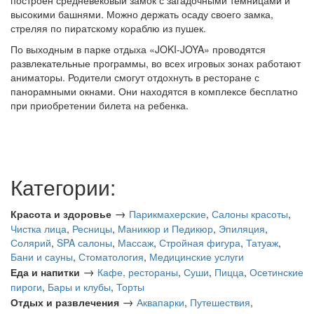
построен средневековый замок с загадочными темницами и
высокими башнями. Можно держать осаду своего замка,
стреляя по пиратскому кораблю из пушек.
По выходным в парке отдыха «JOKI-JOYA» проводятся
развлекательные программы, во всех игровых зонах работают
аниматоры. Родители смогут отдохнуть в ресторане с
панорамными окнами. Они находятся в комплексе бесплатно
при приобретении билета на ребенка.
Категории:
→
Красота и здоровье
Парикмахерские
,
Салоны красоты
,
Чистка лица
,
Ресницы
,
Маникюр и Педикюр
,
Эпиляция
,
Солярий
,
SPA салоны
,
Массаж
,
Стройная фигура
,
Татуаж
,
Бани и сауны
,
Стоматология
,
Медицинские услуги
→
Еда и напитки
Кафе, рестораны
,
Суши
,
Пицца
,
Осетинские
пироги
,
Бары и клубы
,
Торты
→
Отдых и развлечения
Аквапарки
,
Путешествия
,