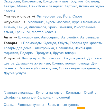
Экскурсии
,
Кинотеатры
,
Концерты и шоу
,
Боулинг, бильярд
,
Театры
,
Музеи
,
Пейнтбол и лазертаг
,
Картинг
,
Активный отдых
,
Квесты
→
Фитнес и спорт
Фитнес-центры
,
Йога
,
Спорт
→
Обучение
Рисование
,
Курсы массажа
,
Курсы макияжа и
визажа
,
Танцы
,
Автошкола
,
Уроки, занятия
,
Иностранные
языки
,
Тренинги
,
Мастер-классы
→
Авто
Шиномонтаж
,
Автосервис
,
Автомойки
,
Автотовары
→
Товары
Промокоды
,
Одежда, Обувь
,
Товары для красоты
,
Товары для дома
,
Электроника
,
Планшеты
,
Чехлы для
гаджетов
,
Подарки
,
Продукты
,
Другие товары
→
Услуги
Фотоуслуги
,
Фотосессии
,
Все для детей
,
Доставка
цветов
,
Домашние животные
,
Компьютерная помощь
,
Для
бизнеса
,
Ремонт и уборка в доме
,
Организация праздников
,
Другие услуги
Главная страница
Купоны на карте
Контакты
О сайте
Шкафы на заказ для балкона и прихожей
Статьи
Частные купоны
Бесплатные купоны