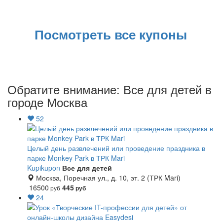
Морской
аквариум
42
Посмотреть все купоны
Парк
развлечений
Аквапарки
Обратите внимание: Все для детей в
городе Москва
Пятёрочка
52
Магнит
Перекресток
Целый день развлечений или проведение праздника в
парке Monkey Park в ТРК Mari
Kupikupon
Все для детей
Лента
Москва, Поречная ул., д. 10, эт. 2 (ТРК Mari)
16500
445
руб
руб
24