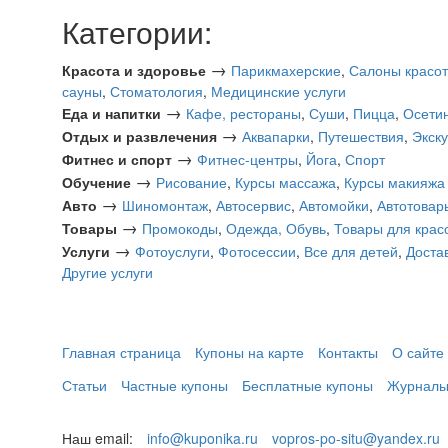
Категории:
→
Красота и здоровье
Парикмахерские
,
Салоны красо
сауны
,
Стоматология
,
Медицинские услуги
→
Еда и напитки
Кафе, рестораны
,
Суши
,
Пицца
,
Осетин
→
Отдых и развлечения
Аквапарки
,
Путешествия
,
Экск
→
Фитнес и спорт
Фитнес-центры
,
Йога
,
Спорт
→
Обучение
Рисование
,
Курсы массажа
,
Курсы макияжа 
→
Авто
Шиномонтаж
,
Автосервис
,
Автомойки
,
Автотовар
→
Товары
Промокоды
,
Одежда, Обувь
,
Товары для крас
→
Услуги
Фотоуслуги
,
Фотосессии
,
Все для детей
,
Доста
Другие услуги
Главная страница
Купоны на карте
Контакты
О сайте
Статьи
Частные купоны
Бесплатные купоны
Журналы
Наш email:
info@kuponika.ru
vopros-po-situ@yandex.ru