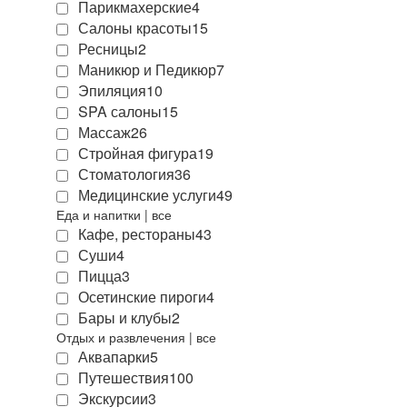
Парикмахерские
4
Салоны красоты
15
Ресницы
2
Маникюр и Педикюр
7
Эпиляция
10
SPA салоны
15
Массаж
26
Стройная фигура
19
Стоматология
36
Медицинские услуги
49
Еда и напитки
|
все
Кафе, рестораны
43
Суши
4
Пицца
3
Осетинские пироги
4
Бары и клубы
2
Отдых и развлечения
|
все
Аквапарки
5
Путешествия
100
Экскурсии
3