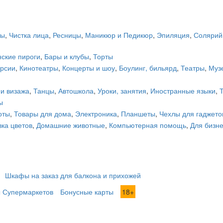
ты
,
Чистка лица
,
Ресницы
,
Маникюр и Педикюр
,
Эпиляция
,
Солярий
ские пироги
,
Бары и клубы
,
Торты
урсии
,
Кинотеатры
,
Концерты и шоу
,
Боулинг, бильярд
,
Театры
,
Муз
и визажа
,
Танцы
,
Автошкола
,
Уроки, занятия
,
Иностранные языки
,
ы
оты
,
Товары для дома
,
Электроника
,
Планшеты
,
Чехлы для гаджето
вка цветов
,
Домашние животные
,
Компьютерная помощь
,
Для бизн
Шкафы на заказ для балкона и прихожей
 Супермаркетов
Бонусные карты
18+