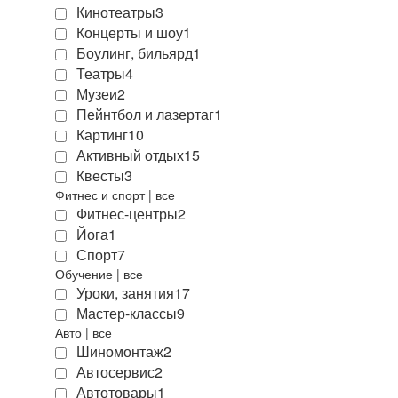
Кинотеатры
3
Концерты и шоу
1
Боулинг, бильярд
1
Театры
4
Музеи
2
Пейнтбол и лазертаг
1
Картинг
10
Активный отдых
15
Квесты
3
Фитнес и спорт
|
все
Фитнес-центры
2
Йога
1
Спорт
7
Обучение
|
все
Уроки, занятия
17
Мастер-классы
9
Авто
|
все
Шиномонтаж
2
Автосервис
2
Автотовары
1