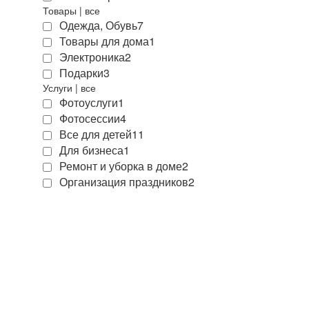
Товары
|
все
Одежда, Обувь
7
Товары для дома
1
Электроника
2
Подарки
3
Услуги
|
все
Фотоуслуги
1
Фотосессии
4
Все для детей
11
Для бизнеса
1
Ремонт и уборка в доме
2
Организация праздников
2