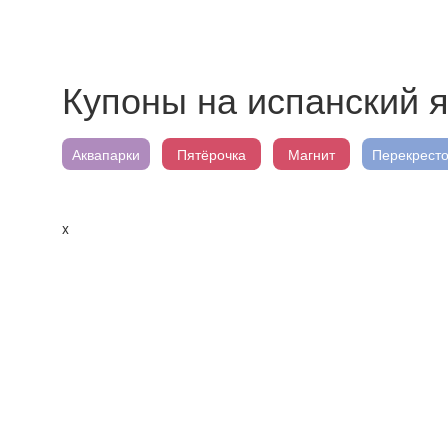
Купоны на испанский 
Аквапарки
Пятёрочка
Магнит
Перекресто
x