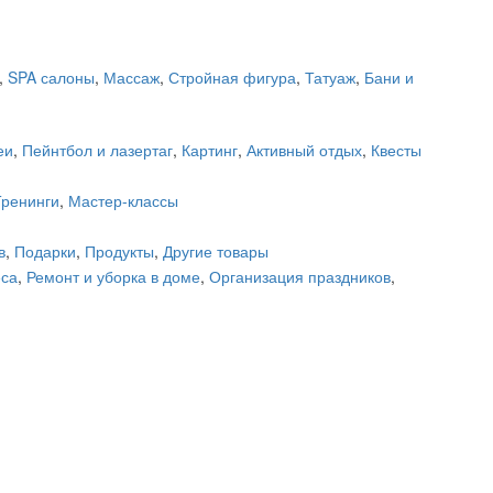
,
SPA салоны
,
Массаж
,
Стройная фигура
,
Татуаж
,
Бани и
еи
,
Пейнтбол и лазертаг
,
Картинг
,
Активный отдых
,
Квесты
Тренинги
,
Мастер-классы
в
,
Подарки
,
Продукты
,
Другие товары
еса
,
Ремонт и уборка в доме
,
Организация праздников
,